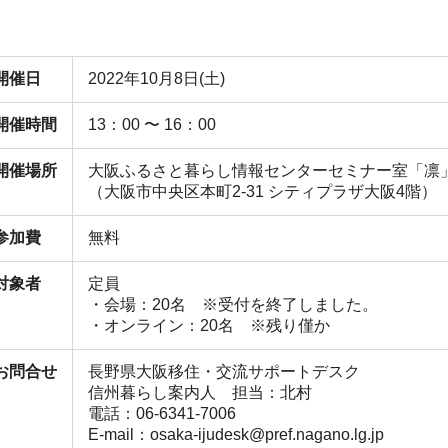
開催日
2022年10月8日(土)
開催時間
13：00 〜 16：00
開催場所
大阪ふるさと暮らし情報センターセミナー室「凛
（大阪市中央区本町2-31 シティプラザ大阪4階）
参加費
無料
対象者
定員
・会場：20名 ※受付を終了しました。
・オンライン：20名 ※残り僅か
お問合せ
長野県大阪移住・交流サポートデスク
信州暮らし案内人 担当：北村
電話：06-6341-7006
E-mail：osaka-ijudesk@pref.nagano.lg.jp