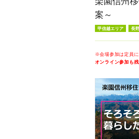
楽園信州移
案～
甲信越エリア
長
※会場参加は定員に
オンライン参加も残