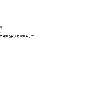
務。
。
の魅力を伝える活動もして