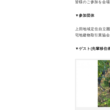
皆様のご参加を会場
▼
参加団体
上田地域定住自立
宅地建物取引業協会
▼
ゲスト(先輩移住者