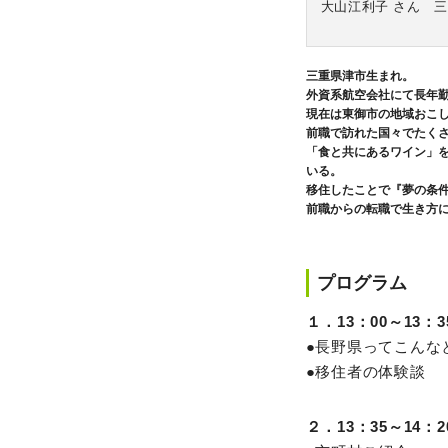
大山江利子 さん 
三重県津市生まれ。
外資系航空会社にて長年勤
現在は東御市の地域おこ
前職で訪れた国々でたく
「食と共にあるワイン」
いる。
移住したことで『夢の条
前職からの転職で生き方
プログラム
１．13：00～13：3
●長野県ってこんな
●移住者の体験談
２．13：35～14：2