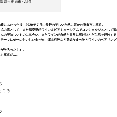
三重県⇒東御市へ移住
務にあたった後、2020年７月に長野の美しい自然に惹かれ東御市に移住。
し協力隊として、また湯楽里館ワイン＆ビアミュージアムでコンシェルジュとして勤
さんの美味しいものに出会い、またワインが自然と日常に溶け込んだ生活を経験する
をテーマに信州のおいしい食べ物、郷土料理など身近な食べ物とワインのペアリング
件がそろった！』。
にも変化が…。
5
ところ
0