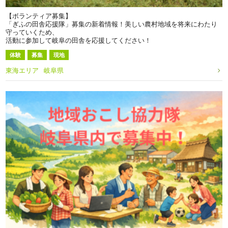
【ボランティア募集】
「ぎふの田舎応援隊」募集の新着情報！美しい農村地域を将来にわたり
守っていくため、
活動に参加して岐阜の田舎を応援してください！
体験
募集
現地
東海エリア
岐阜県