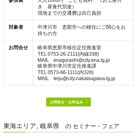
参加費
大人1000円 こども無料 （お土産付
き 昼食代別途）
現地までの交通費は自己負担
対象者
中津川市 恵那市への移住にご関心をお
持ちの方
お問合せ
岐阜県恵那市移住定住推進室
TEL 0753-26-2111(内線338)
MAIL enagurashi@city.ena.lg.jp
岐阜県中津川市定住推進課
TEL 0573-66-1111(内328)
MAIL teiju@city.nakatsugawa.lg.jp
お問合せ・お申込み
東海エリア, 岐阜県
の セミナー・フェア