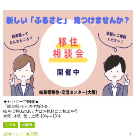
★センターで開催★
「岐阜県 個別移住相談会」
岐阜に興味のある方はお気軽にご相談を✋
水曜･木曜･第３土曜 10時～18時
リアル
相談会
東海エリア
岐阜県