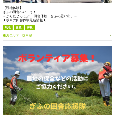
【現地体験】
ぎふの田舎へいこう！
～からだよろこぶ！ 田舎体験、ぎふの思い出。～
★岐阜の田舎体験最新情報★
現地
体験
募集
東海エリア
岐阜県