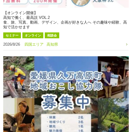
【オンライン開催】
高知で働く、最高説 VOL.2
食、旅、写真、動画、デザイン、企画が好きな人へ その趣味や経験、高
知で活かせます
セミナー
オンライン
相談会
2026/8/26
四国エリア
高知県