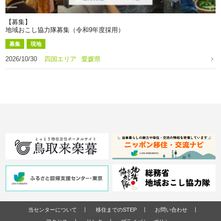
【募集】
地域おこし協力隊募集（令和9年度採用）
募集
現地
2026/10/30
四国エリア
愛媛県
当センターについて
移住までのSTEP
お問い合わせ