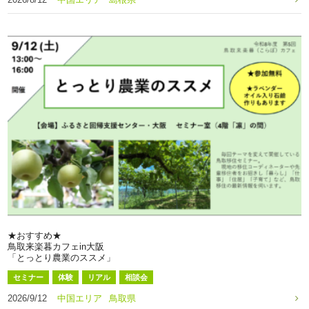
★おすすめ★
鳥取来楽暮カフェin大阪
「とっとり農業のススメ」
セミナー
体験
リアル
相談会
2026/9/12
中国エリア
鳥取県