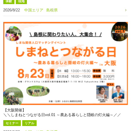
体験
現地
2026/8/22
中国エリア
島根県
【大阪開催】
＼＼しまねとつながる日vol.01 ～農ある暮らしと隠岐の灯火編～／／
セミナー
リアル