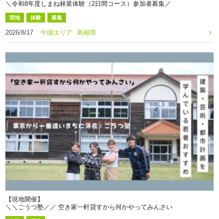
＼令和8年度しまね林業体験（2日間コース）参加者募集／
現地
体験
募集
2026/8/17
中国エリア
島根県
【現地開催】
＼＼ごうつ塾／／ 空き家一軒貸すから何かやってみんさい