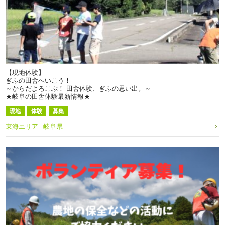
【現地体験】
ぎふの田舎へいこう！
～からだよろこぶ！ 田舎体験、ぎふの思い出。～
★岐阜の田舎体験最新情報★
現地
体験
募集
東海エリア
岐阜県