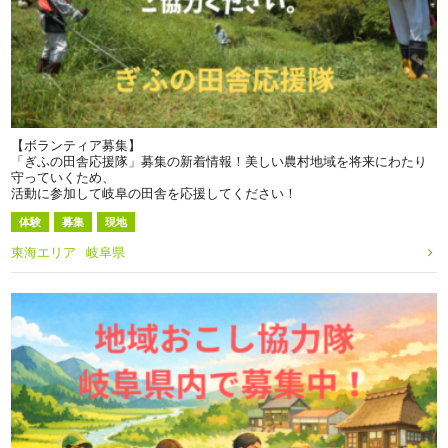
【ボランティア募集】
「ぎふの田舎応援隊」募集の新着情報！美しい農村地域を将来にわたり
守っていくため、
活動に参加して岐阜の田舎を応援してください！
体験
募集
現地
東海エリア
岐阜県