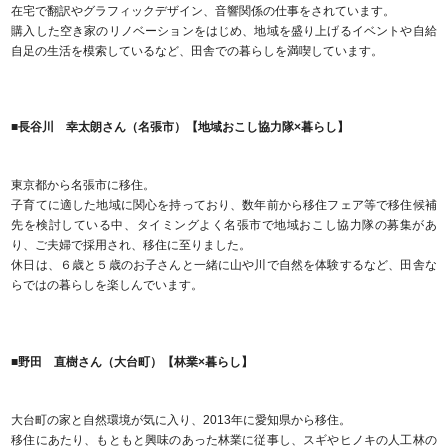
在宅で翻訳やグラフィックデザイン、音響関係の仕事をされています。
購入した空き家のリノベーションをはじめ、地域を盛り上げるイベントや自給
自足の生活を模索しているなど、田舎での暮らしを満喫しています。
■長谷川 幸太朗さん（名張市）【地域おこし協力隊×暮らし】
東京都から名張市に移住。
子育てに適した地域に関心を持っており、数年前から移住フェア等で移住候補
先を検討している中、タイミングよく名張市で地域おこし協力隊の募集があ
り、ご夫婦で採用され、移住に至りました。
休日は、６歳と５歳のお子さんと一緒に山や川で自然を体験するなど、田舎な
らではの暮らしを楽しんでいます。
■野田 直樹さん（大台町）【林業×暮らし】
大台町の家と自然環境が気に入り、2013年に愛知県から移住。
移住にあたり、もともと興味のあった林業に従事し、スギやヒノキの人工林の