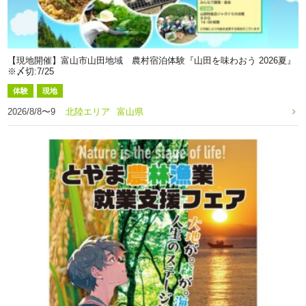
【現地開催】富山市山田地域 農村宿泊体験『山田を味わおう 2026夏』
※〆切:7/25
体験
現地
2026/8/8〜9
北陸エリア
富山県