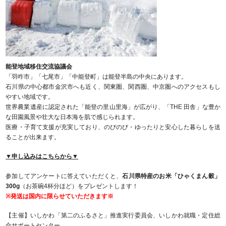
能登地域移住交流協議会
「羽咋市」「七尾市」「中能登町」は能登半島の中央にあります。
石川県の中心都市金沢市へも近く、関東圏、関西圏、中京圏へのアクセスもし
やすい地域です。
世界農業遺産に認定された「能登の里山里海」が広がり、「THE 田舎」な豊か
な田園風景や壮大な日本海を肌で感じられます。
医療・子育て支援が充実しており、のびのび・ゆったりと安心した暮らしを送
ることが出来ます。
▼申し込みはこちらから▼
参加してアンケートに答えていただくと、
石川県特産のお米「ひゃくまん穀」
300g
（お茶碗4杯分ほど）をプレゼントします！
※発送は国内に限らせていただきます※
【主催】いしかわ「第二のふるさと」推進実行委員会、いしかわ就職・定住総
合サポートセンター