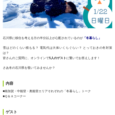
石川県に移住を考える方の半分以上が心配されているのが
「冬暮らし」
雪はどのくらい積もる？ 電気代は大体いくらぐらい？ とっておきの冬対策
は？
皆さんのご質問に、オンラインで
5人のゲスト
に繋いでお答えします！
さあ冬の石川県を覗いてみませんか？
内容
■南加賀・中能登・奥能登エリアそれぞれの「冬暮らし」トーク
■Ｑ＆Ａコーナー
ゲスト