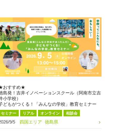
★おすすめ★
徳島発！吉井イノベーションスクール（阿南市立吉
井小学校）
子どもがつくる！「みんなの学校」教育セミナー
セミナー
リアル
オンライン
相談会
2026/9/5
四国エリア
徳島県