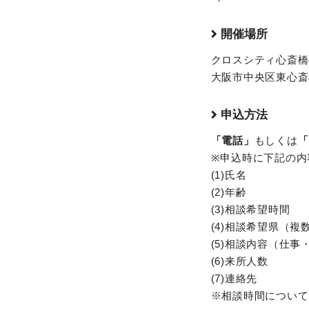
開催場所
クロスシティ心斎橋
大阪市中央区東心斎橋1
申込方法
「電話」
もしくは
「
※申込時に下記の内
(1)氏名
(2)年齢
(3)相談希望時間
(4)相談希望県（複
(5)相談内容（仕事
(6)来所人数
(7)連絡先
※相談時間について