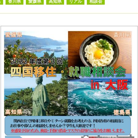
県
香川県
愛媛県
高知県
リアル
相談会