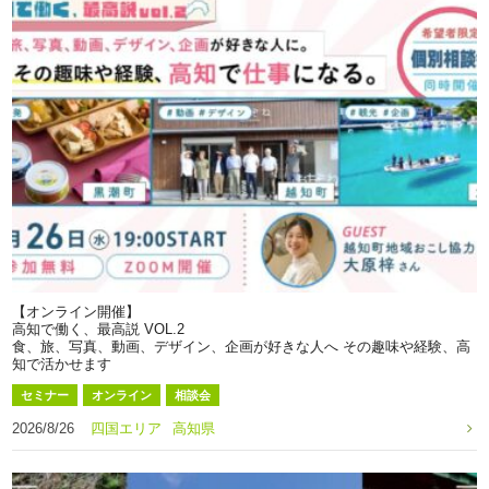
【オンライン開催】
高知で働く、最高説 VOL.2
食、旅、写真、動画、デザイン、企画が好きな人へ その趣味や経験、高
知で活かせます
セミナー
オンライン
相談会
2026/8/26
四国エリア
高知県