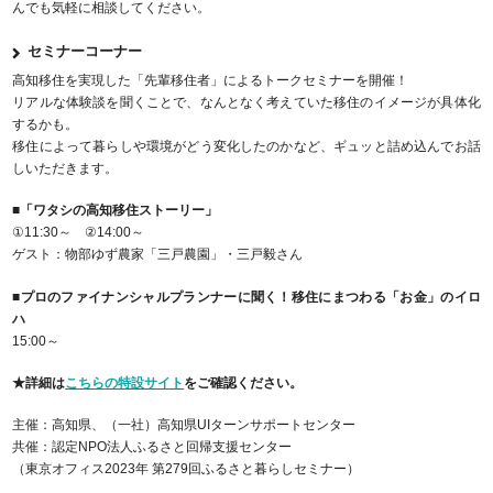
んでも気軽に相談してください。
セミナーコーナー
高知移住を実現した「先輩移住者」によるトークセミナーを開催！
リアルな体験談を聞くことで、なんとなく考えていた移住のイメージが具体化
するかも。
移住によって暮らしや環境がどう変化したのかなど、ギュッと詰め込んでお話
しいただきます。
■「ワタシの高知移住ストーリー」
①11:30～ ②14:00～
ゲスト：物部ゆず農家「三戸農園」・三戸毅さん
■プロのファイナンシャルプランナーに聞く！移住にまつわる「お金」のイロ
ハ
15:00～
★詳細は
こちらの特設サイト
をご確認ください。
主催：高知県、（一社）高知県UIターンサポートセンター
共催：認定NPO法人ふるさと回帰支援センター
（東京オフィス2023年 第279回ふるさと暮らしセミナー）