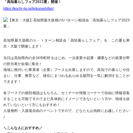
「高知暮らしフェア2023夏」開催！
https://kochi-iju.jp/lp/kurashifair/
高知県最大規模のＵ・Ｉターン相談会「高知暮らしフェア」を、この夏も東
京・大阪で開催します！
当日は高知県内の全34市町村をはじめ、一次産業や起業・継業などの就業分野
の担当者が会場に集合！
地域に根付いた事業者（企業）ブースも出展しますので、高知での暮らしや住
まい、仕事、教育など、移住にまつわるあらゆる疑問を一気に解消することが
できます！
各ブースでの個別相談はもちろん、セミナーや情報コーナーで自由に情報収集
することも可能ですのでまだ具体的にイメージできないという方や、地域を絞
れていないという方にもおすすめ！
入場無料・入退場自由のイベントですので、どなたもお気軽にお越しください
♪
＼こんな人におすすめ／