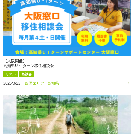
【大阪開催】
高知県U・Iターン移住相談会
リアル
相談会
2026/8/22
四国エリア
高知県