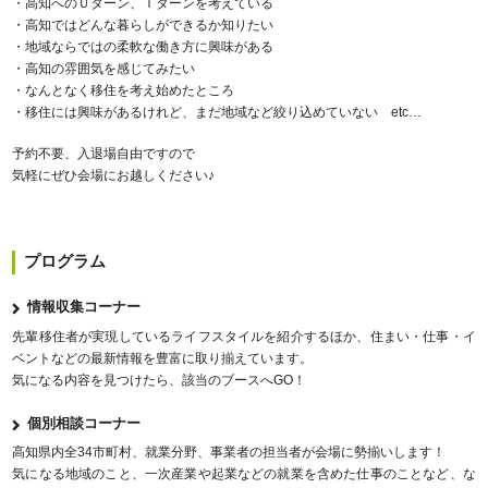
・高知へのＵターン、Ｉターンを考えている
・高知ではどんな暮らしができるか知りたい
・地域ならではの柔軟な働き方に興味がある
・高知の雰囲気を感じてみたい
・なんとなく移住を考え始めたところ
・移住には興味があるけれど、まだ地域など絞り込めていない etc…
予約不要、入退場自由ですので
気軽にぜひ会場にお越しください♪
プ
ロ
グ
ラ
ム
情報収集コーナー
先輩移住者が実現しているライフスタイルを紹介するほか、住まい・仕事・イ
ベントなどの最新情報を豊富に取り揃えています。
気になる内容を見つけたら、該当のブースへGO！
個別相談コーナー
高知県内全34市町村、就業分野、事業者の担当者が会場に勢揃いします！
気になる地域のこと、一次産業や起業などの就業を含めた仕事のことなど、な