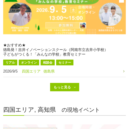
★おすすめ★
徳島発！吉井イノベーションスクール（阿南市立吉井小学校）
子どもがつくる！「みんなの学校」教育セミナー
リアル
オンライン
相談会
セミナー
2026/9/5
四国エリア
徳島県
四国エリア, 高知県
の現地イベント