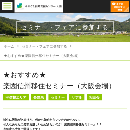
セミナー・フェアに参加する
ホーム
セミナー・フェアに参加する
★おすすめ★楽園信州移住セミナー（大阪会場）
★おすすめ★
楽園信州移住セミナー（大阪会場）
甲信越エリア
長野県
セミナー
リアル
相談会
移住に興味があるけど、何から始めたらいいかわからない…
そんなあなたに是非お越しいただきたいのが「楽園信州移住セミナー」！！
今年度も大阪で開催します！