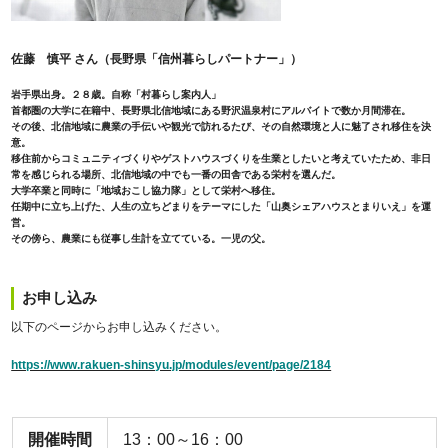
佐藤 慎平
さん（長野県「信州暮らしパートナー」）
岩手県出身。２８歳。自称「村暮らし案内人」
首都圏の大学に在籍中、長野県北信地域にある野沢温泉村にアルバイトで数か月間滞在。
その後、北信地域に農業の手伝いや観光で訪れるたび、その自然環境と人に魅了され移住を決
意。
移住前からコミュニティづくりやゲストハウスづくりを生業としたいと考えていたため、非日
常を感じられる場所、北信地域の中でも一番の田舎である栄村を選んだ。
大学卒業と同時に「地域おこし協力隊」として栄村へ移住。
任期中に立ち上げた、人生の立ちどまりをテーマにした「山奥シェアハウスとまりいえ」を運
営。
その傍ら、農業にも従事し生計を立てている。一児の父。
お申し込み
以下のページからお申し込みください。
https://www.rakuen-shinsyu.jp/modules/event/page/2184
開催時間
13：00～16：00