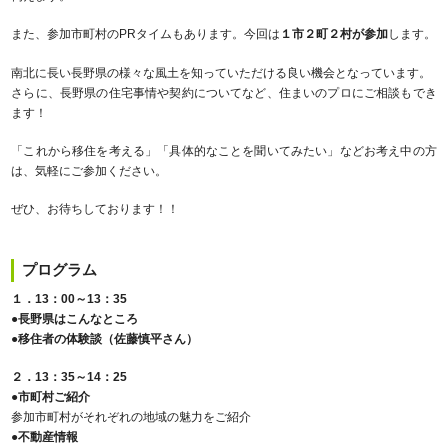
また、参加市町村のPRタイムもあります。今回は
１市２町２村が参加
します。
南北に長い長野県の様々な風土を知っていただける良い機会となっています。
さらに、長野県の住宅事情や契約についてなど、住まいのプロにご相談もでき
ます！
「これから移住を考える」「具体的なことを聞いてみたい」などお考え中の方
は、気軽にご参加ください。
ぜひ、お待ちしております！！
プログラム
１．13：00～13：35
●長野県はこんなところ
●移住者の体験談（佐藤慎平さん）
２．13：35～14：25
●市町村ご紹介
参加市町村がそれぞれの地域の魅力をご紹介
●不動産情報