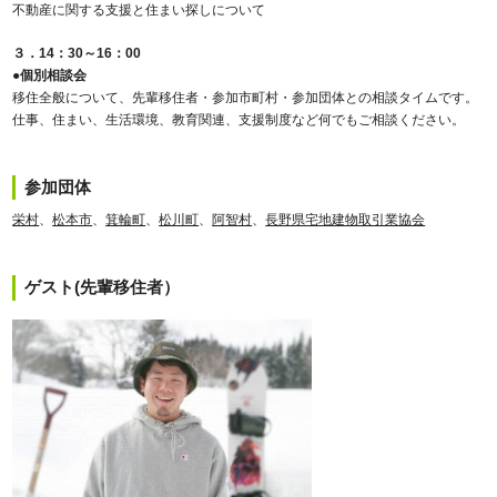
不動産に関する支援と住まい探しについて
３．14：30～16：00
●個別相談会
移住全般について、先輩移住者・参加市町村・参加団体との相談タイムです。
仕事、住まい、生活環境、教育関連、支援制度など何でもご相談ください。
参加団体
栄村
、
松本市
、
箕輪町
、
松川町
、
阿智村
、
長野県宅地建物取引業協会
ゲスト(先輩移住者）