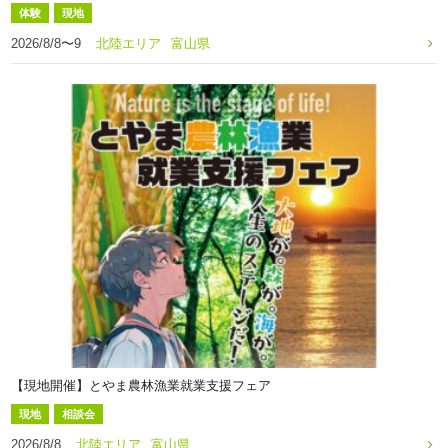
体験
現地
2026/8/8〜9
北陸エリア
富山県
【現地開催】とやま農林漁業就業支援フェア
現地
相談会
2026/8/8
北陸エリア
富山県