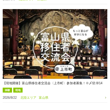
【現地開催】富山県移住者交流会〈上市町〉参加者募集！※〆切:8/14
体験
現地
2026/8/22
北陸エリア
富山県