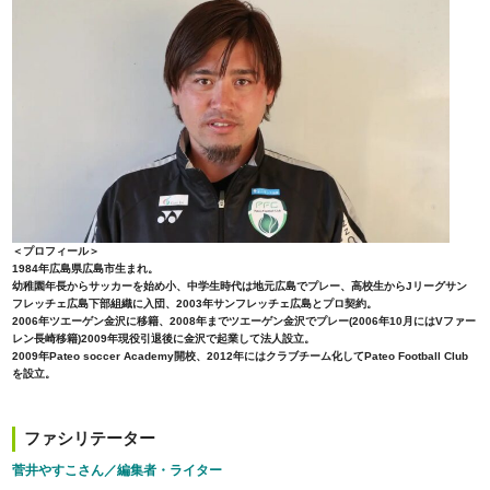
＜プロフィール＞
1984年広島県広島市生まれ。
幼稚園年長からサッカーを始め小、中学生時代は地元広島でプレー、高校生からJリーグサン
フレッチェ広島下部組織に入団、2003年サンフレッチェ広島とプロ契約。
2006年ツエーゲン金沢に移籍、2008年までツエーゲン金沢でプレー(2006年10月にはVファー
レン長崎移籍)2009年現役引退後に金沢で起業して法人設立。
2009年Pateo soccer Academy開校、2012年にはクラブチーム化してPateo Football Club
を設立。
ファシリテーター
菅井やすこさん／編集者・ライター