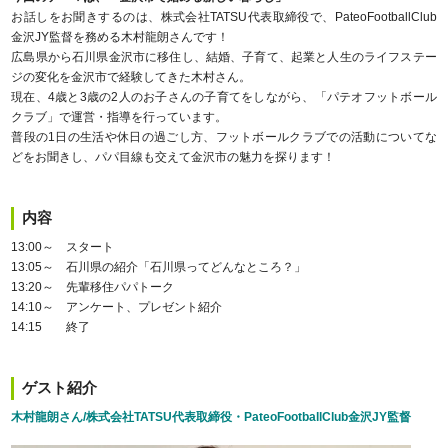
お話しをお聞きするのは、株式会社TATSU代表取締役で、PateoFootballClub
金沢JY監督を務める木村龍朗さんです！
広島県から石川県金沢市に移住し、結婚、子育て、起業と人生のライフステー
ジの変化を金沢市で経験してきた木村さん。
現在、4歳と3歳の2人のお子さんの子育てをしながら、「パテオフットボール
クラブ」で運営・指導を行っています。
普段の1日の生活や休日の過ごし方、フットボールクラブでの活動についてな
どをお聞きし、パパ目線も交えて金沢市の魅力を探ります！
内容
13:00～ スタート
13:05～ 石川県の紹介「石川県ってどんなところ？」
13:20～ 先輩移住パパトーク
14:10～ アンケート、プレゼント紹介
14:15 終了
ゲスト紹介
木村龍朗さん/株式会社TATSU代表取締役・PateoFootballClub金沢JY監督