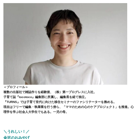
＜プロフィール＞
複数の出版社で雑誌作りを経験後、（株）第一プログレスに入社。
子育て誌『tocotoco』編集部に所属し、編集長を経て独立。
『TURNS』では子育て世代に向けた移住セミナーのファシリテーターを務める。
現在はフリーで編集・執筆業を行う傍ら、「ママのための心のケアプロジェクト」を推進。心
理学を学ぶ社会人大学生でもある。一児の母。
＼うれしい！／
金沢のおみやげ