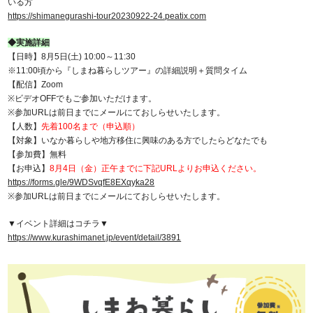
いる方
https://shimanegurashi-tour20230922-24.peatix.com
◆実施詳細
【日時】8月5日(土) 10:00～11:30
※11:00頃から『しまね暮らしツアー』の詳細説明＋質問タイム
【配信】Zoom
※ビデオOFFでもご参加いただけます。
※参加URLは前日までにメールにておしらせいたします。
【人数】
先着100名まで（申込順）
【対象】いなか暮らしや地方移住に興味のある方でしたらどなたでも
【参加費】無料
【お申込】
8月4日（金）正午までに下記URLよりお申込ください。
https://forms.gle/9WDSvqfE8EXqyka28
※参加URLは前日までにメールにておしらせいたします。
▼イベント詳細はコチラ▼
https://www.kurashimanet.jp/event/detail/3891