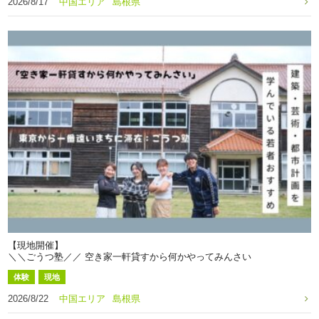
2026/8/17
中国エリア
島根県
【現地開催】
＼＼ごうつ塾／／ 空き家一軒貸すから何かやってみんさい
体験
現地
2026/8/22
中国エリア
島根県