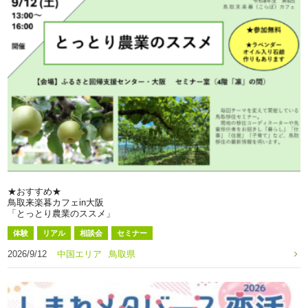
★おすすめ★
鳥取来楽暮カフェin大阪
「とっとり農業のススメ」
体験
リアル
相談会
セミナー
2026/9/12
中国エリア
鳥取県