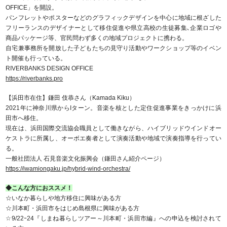
OFFICE」を開設。
パンフレットやポスターなどのグラフィックデザインを中心に地域に根ざした
フリーランスのデザイナーとして移住促進や県立高校の生徒募集､企業ロゴや
商品パッケージ等、官民問わず多くの地域プロジェクトに携わる。
自宅兼事務所を開放した子どもたちの見守り活動やワークショップ等のイベン
ト開催も行っている。
RIVERBANKS DESIGN OFFICE
https://riverbanks.pro
【浜田市在住】鎌田 伎恭さん（Kamada Kiku）
2021年に神奈川県からIターン。音楽を核とした定住促進事業をきっかけに浜
田市へ移住。
現在は、浜田国際交流協会職員として働きながら、ハイブリッドウインドオー
ケストラに所属し、オーボエ奏者として演奏活動や地域で演奏指導を行ってい
る。
一般社団法人 石見音楽文化振興会（鎌田さん紹介ページ）
https://iwamiongaku.jp/hybrid-wind-orchestra/
◆こんな方におススメ！
☆いなか暮らしや地方移住に興味がある方
☆川本町・浜田市をはじめ島根県に興味がある方
☆9/22ｰ24『しまね暮らしツアー～川本町・浜田市編』への申込を検討されて