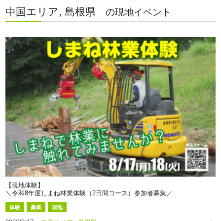
中国エリア, 島根県
の現地イベント
【現地体験】
＼令和8年度しまね林業体験（2日間コース）参加者募集／
体験
募集
現地