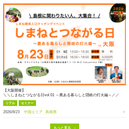
【大阪開催】
＼＼しまねとつながる日vol.01 ～農ある暮らしと隠岐の灯火編～／／
リアル
セミナー
2026/8/23
中国エリア
島根県