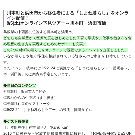
川本町と浜田市から移住者による『しまね暮らし』をオンラ
イン配信！
8/5(土)オンライン下見ツアー～川本町・浜田市編
島根県の中西部に位置する川本町と浜田市。
どちらも自然豊かで医療制度をはじめとした子育て環境や、仕事や働き方を含
め理想の生き方を実現するためのサポートも充実。
この2つの市町の暮らしをオンラインで視聴できるイベントを企画しました。
いなか暮らしや地方移住を検討されている皆さんのご参加をお待ちしていま
す。
またイベント後半には9/22ｰ24に実施する「しまね暮らしツアー説明会～川
本・浜田編」のご案内も予定しています。
◆当日のコンテンツ
◎川本町・浜田市のご紹介
◎現地からの生中継（まち歩き）
◎先輩移住者のゲストトーク
◎9/22-24「しまね暮らしツアー」の説明、質問タイム
◆ゲスト移住者
【川本町在住】神吉 絵さん（Kanki Kai）
2016年に神戸から家族で島根県川本町に移住し、「RIVERBANKS DESIGN