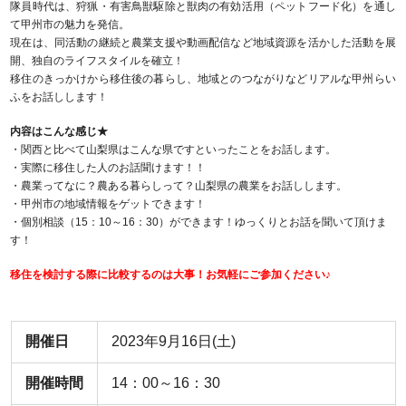
隊員時代は、狩猟・有害鳥獣駆除と獣肉の有効活用（ペットフード化）を通し
て甲州市の魅力を発信。
現在は、同活動の継続と農業支援や動画配信など地域資源を活かした活動を展
開、独自のライフスタイルを確立！
移住のきっかけから移住後の暮らし、地域とのつながりなどリアルな甲州らい
ふをお話しします！
内容はこんな感じ★
・関西と比べて山梨県はこんな県ですといったことをお話します。
・実際に移住した人のお話聞けます！！
・農業ってなに？農ある暮らしって？山梨県の農業をお話しします。
・甲州市の地域情報をゲットできます！
・個別相談（15：10～16：30）ができます！ゆっくりとお話を聞いて頂けま
す！
移住を検討する際に比較するのは大事！
お気軽にご参加ください♪
開催日
2023年9月16日(土)
開催時間
14：00～16：30