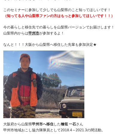
このセミナーに参加して少しでも山梨県のこと知ってほしいです！
（知ってる人や山梨県ファンの方はもっと参加してほしいです！！）
今の暮らしと移住先での暮らしを山梨県バージョンでお届けします！
山梨県内からは
甲州市
が参加するよ！
なんと！！！大阪から山梨県へ移住した先輩も参加決定★
大阪府から山梨県
甲州市へ移住
した
檜垣 一石
さん
甲州市地域おこし協力隊隊員として2018.4～2021.3の間活動。