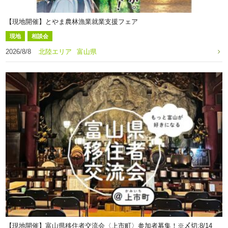
【現地開催】とやま農林漁業就業支援フェア
現地
相談会
2026/8/8
北陸エリア
富山県
【現地開催】富山県移住者交流会〈上市町〉参加者募集！※〆切:8/14