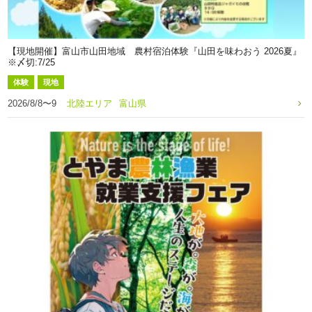
【現地開催】富山市山田地域 農村宿泊体験『山田を味わおう 2026夏』
※〆切:7/25
体験
現地
2026/8/8〜9
北陸エリア
富山県