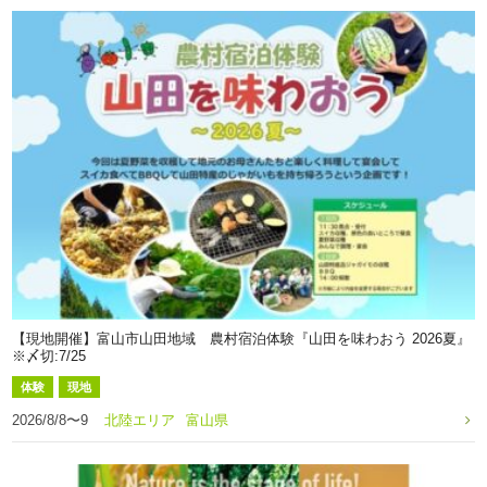
【現地開催】富山市山田地域 農村宿泊体験『山田を味わおう 2026夏』
※〆切:7/25
体験
現地
2026/8/8〜9
北陸エリア
富山県