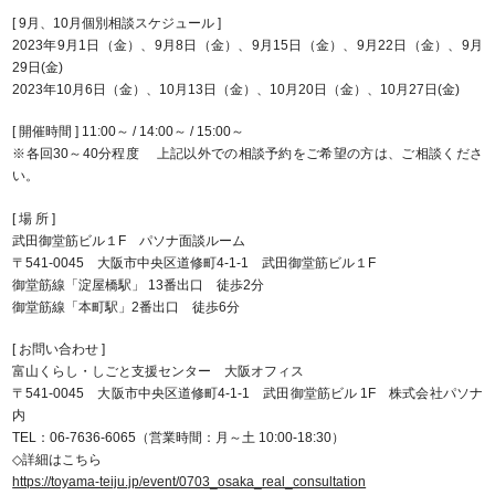
[ 9月、10月個別相談スケジュール ]
2023年9月1日（金）、9月8日（金）、9月15日（金）、9月22日（金）、9月
29日(金)
2023年10月6日（金）、10月13日（金）、10月20日（金）、10月27日(金)
[ 開催時間 ] 11:00～ / 14:00～ / 15:00～
※各回30～40分程度 上記以外での相談予約をご希望の方は、ご相談くださ
い。
[ 場 所 ]
武田御堂筋ビル１F パソナ面談ルーム
〒541-0045 大阪市中央区道修町4-1-1 武田御堂筋ビル１F
御堂筋線「淀屋橋駅」 13番出口 徒歩2分
御堂筋線「本町駅」2番出口 徒歩6分
[ お問い合わせ ]
富山くらし・しごと支援センター 大阪オフィス
〒541-0045 大阪市中央区道修町4-1-1 武田御堂筋ビル 1F 株式会社パソナ
内
TEL：06-7636-6065（営業時間：月～土 10:00-18:30）
◇詳細はこちら
https://toyama-teiju.jp/event/0703_osaka_real_consultation