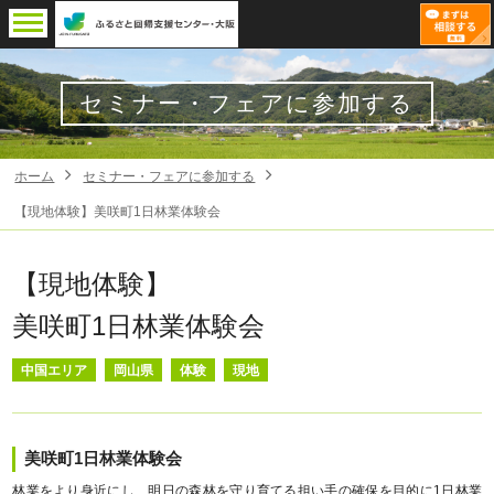
セミナー・フェアに参加する
ホーム
セミナー・フェアに参加する
【現地体験】美咲町1日林業体験会
【現地体験】
美咲町1日林業体験会
中国エリア
岡山県
体験
現地
美咲町1日林業体験会
林業をより身近にし、明日の森林を守り育てる担い手の確保を目的に1日林業