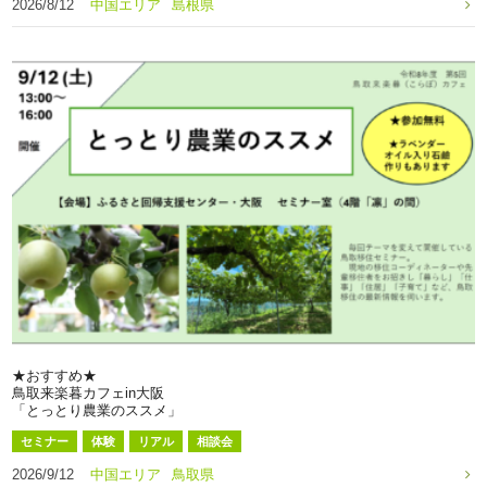
2026/8/12
中国エリア
島根県
★おすすめ★
鳥取来楽暮カフェin大阪
「とっとり農業のススメ」
セミナー
体験
リアル
相談会
2026/9/12
中国エリア
鳥取県