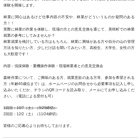
体験を開催します。
林業に関心はあるけど仕事内容の不安や、林業がどういうものか疑問のある
方！！
実際に林業の作業を体験し、現場の方との意見交換を通じて、美咲町での林業
就業の参考にしてみませんか？
林業就業を検討している方はもちろん、林業に興味がある方や自分の山の管理
方法を知りたい方、少しだけ話を聞いてみたい方、高校生、大学生、女性の方
も大歓迎です！
内容：伐採体験・重機操作体験・現場林業者との意見交換会
森林作業について、ご興味のある方、就業意欲のある方等、参加を希望される
方（年齢65歳位まで）は、ホームページのお問合せから必要事項を記入し申し
込みいたくだか、チラシのQRコードを読み取り、メールにてお申し込みくだ
さい。（電話による受付も可）
1回目：10/7（土）（9/29締切）
2回目：12/2（土）（11/24締切）
皆様のご応募心よりお待ちしております。