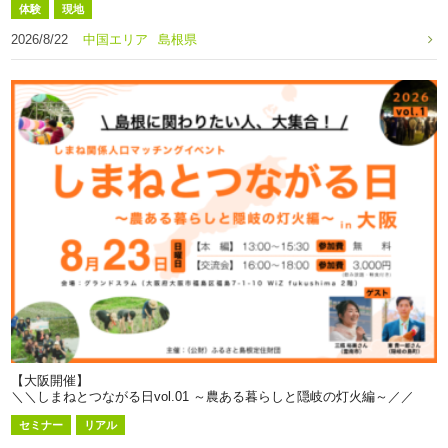
体験
現地
2026/8/22
中国エリア
島根県
【大阪開催】
＼＼しまねとつながる日vol.01 ～農ある暮らしと隠岐の灯火編～／／
セミナー
リアル