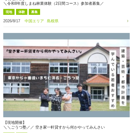
＼令和8年度しまね林業体験（2日間コース）参加者募集／
現地
体験
募集
2026/8/17
中国エリア
島根県
【現地開催】
＼＼ごうつ塾／／ 空き家一軒貸すから何かやってみんさい