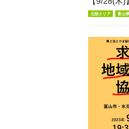
【9/28
北陸エリア
富山