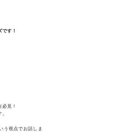
ズです！
方必見！
す。
いう視点でお話しま