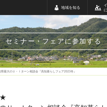
地域を知る
セミナー・フェアに参加する
県最大のＵ・Ｉターン相談会『高知暮らしフェア2023冬』
★