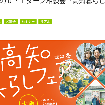
のＵ・Ｉターン相談会『高知暮ら
県
相談会
セミナー
リアル