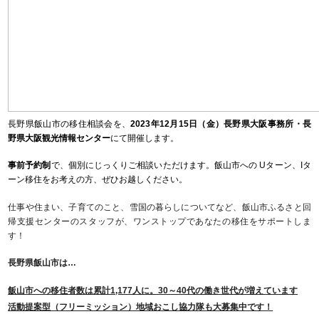
長野県飯山市の移住相談会を、
2023年
12月15日（金）
長野県大阪事務所・長
野県大阪観光情報センター
にて開催します。
事前予約制
で、個別にじっくりご相談いただけます。飯山市への Uターン、Iタ
ーン移住をお考えの方、ぜひお越しください。
仕事や住まい、子育てのこと、雪国の暮らしについてなど、飯山市ふるさと回
帰支援センターのスタッフが、ワンストップであなたの移住をサポートしま
す！
長野県飯山市は…
飯山市への移住者数は累計1,177人に。30～40代の働き世代が増えています
活動提案型（フリーミッション）地域おこし協力隊も大募集中です！