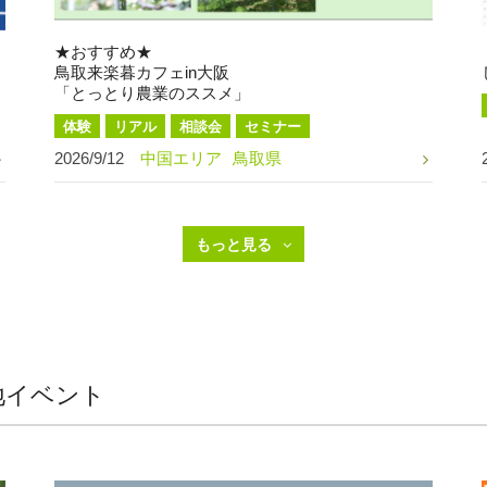
★おすすめ★
鳥取来楽暮カフェin大阪
「とっとり農業のススメ」
体験
リアル
相談会
セミナー
2026/9/12
中国エリア
鳥取県
地イベント