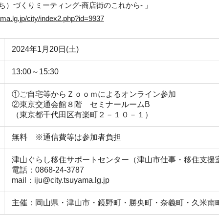
ち）づくりミーティング-商店街のこれから- 」
ama.lg.jp/city/index2.php?id=9937
2024年1月20日(土)
13:00～15:30
①ご自宅等からＺｏｏｍによるオンライン参加
②東京交通会館８階 セミナールームB
（東京都千代田区有楽町２－１０－１）
無料 ※通信費等は参加者負担
津山ぐらし移住サポートセンター（津山市仕事・移住支援
電話：0868-24-3787
mail：iju@city.tsuyama.lg.jp
主催：岡山県・津山市・鏡野町・勝央町・奈義町・久米南