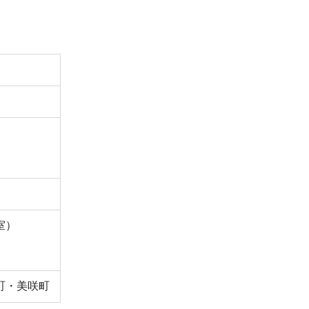
室）
町・美咲町