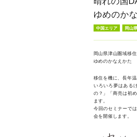
晴れの国D
ゆめのか
中国エリア
岡山
岡山県津山圏域移住
ゆめのかなえかた
移住を機に、長年温
いろいろ夢はある
の？」「商売は初
ます。
今回のセミナーで
会を開催します。