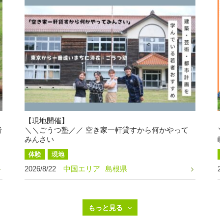
【現地開催】
者
＼＼ごうつ塾／／ 空き家一軒貸すから何かやって
みんさい
体験
現地
2026/8/22
中国エリア
島根県