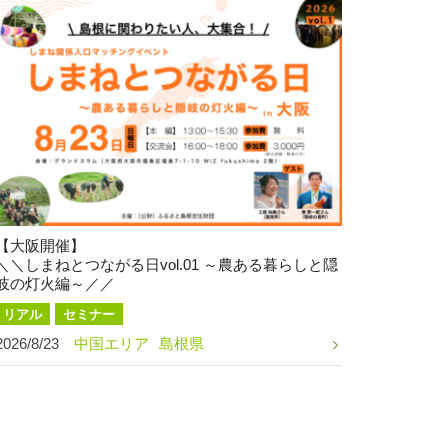
【大阪開催】
＼＼しまねとつながる日vol.01 ～農ある暮らしと隠
岐の灯火編～／／
リアル
セミナー
2026/8/23
中国エリア
島根県