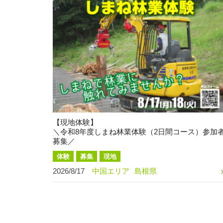
【現地体験】
＼令和8年度しまね林業体験（2日間コース）参加
募集／
体験
募集
現地
2026/8/17
中国エリア
島根県