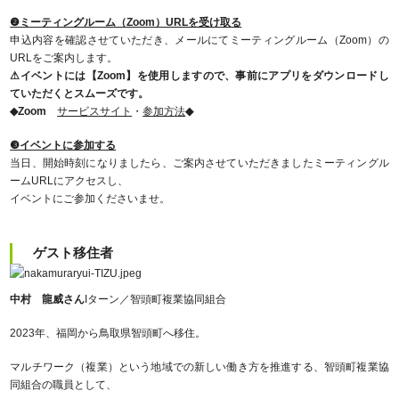
❷ミーティングルーム（Zoom）URLを受け取る
申込内容を確認させていただき、メールにてミーティングルーム（Zoom）の
URLをご案内します。
⚠イベントには【Zoom】を使用しますので、事前にアプリをダウンロードし
ていただくとスムーズです。
◆Zoom
サービスサイト
・
参加方法
◆
❸イベントに参加する
当日、開始時刻になりましたら、ご案内させていただきましたミーティングル
ームURLにアクセスし、
イベントにご参加くださいませ。
ゲスト移住者
中村 龍威さん
Iターン／智頭町複業協同組合
2023年、福岡から鳥取県智頭町へ移住。
マルチワーク（複業）という地域での新しい働き方を推進する、智頭町複業協
同組合の職員として、