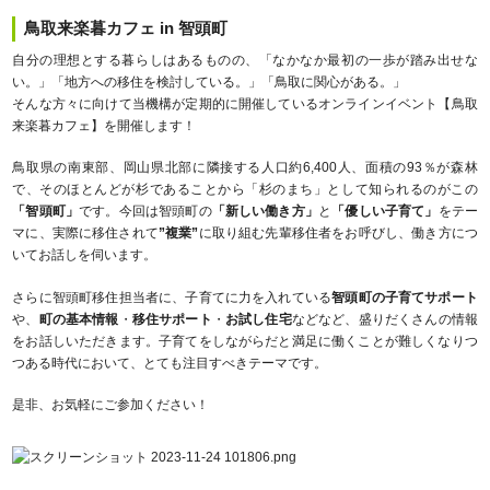
鳥取来楽暮カフェ in 智頭町
自分の理想とする暮らしはあるものの、「なかなか最初の一歩が踏み出せな
い。」「地方への移住を検討している。」「鳥取に関心がある。」
そんな方々に向けて当機構が定期的に開催しているオンラインイベント【鳥取
来楽暮カフェ】を開催します！
鳥取県の南東部、岡山県北部に隣接する人口約6,400人、面積の93％が森林
で、そのほとんどが杉であることから「杉のまち」として知られるのがこの
「智頭町」
です。今回は智頭町の
「新しい働き方」
と
「優しい子育て」
をテー
マに、実際に移住されて
”複業”
に取り組む先輩移住者をお呼びし、働き方につ
いてお話しを伺います。
さらに智頭町移住担当者に、子育てに力を入れている
智頭町の子育てサポート
や、
町の基本情報
・
移住サポート
・
お試し住宅
などなど、盛りだくさんの情報
をお話しいただきます。子育てをしながらだと満足に働くことが難しくなりつ
つある時代において、とても注目すべきテーマです。
是非、お気軽にご参加ください！