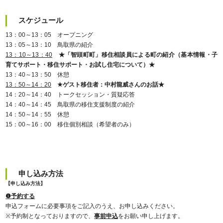
スケジュール
13：00～13：05 オープニング
13：05～13：10 鳥取県の紹介
13：10～13：40
★「智頭町町」移住相談員による町の紹介（基本情報・子
育てサポート・移住サポート・お試し住宅について）★
13：40～13：50
休憩
13：50～14：20
★ゲスト移住者：中村龍威さん
のお話★
14：20～14：40
トークセッション・質疑応答
14：40～14：45 鳥取県の移住支援制度の紹介
14：50～14：55 休憩
15：00～16：00 移住個別相談（希望者のみ）
申し込み方法
【申し込み方法】
❶予約する
申込フォームに必要事項をご記入のうえ、お申し込みください。
※予約制となっておりますので、
事前申込
をお願い申し上げます。