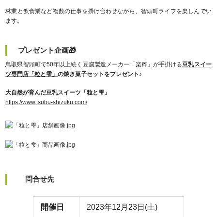
林業と飲食業など複数の仕事を掛け合わせながら、智頭町ライフを楽しんでい
ます。
プレゼント企画🎁
鳥取県智頭町で50年以上続く豆腐製造メーカー「楽粹」が手掛ける
豆乳スイー
ツ専門店「粒と雫」
の焼き菓子セットをプレゼント♪
大自然が育んだ豆乳スイーツ「粒と雫」
https://www.tsubu-shizuku.com/
問合せ先
開催日
2023年12月23日(土)