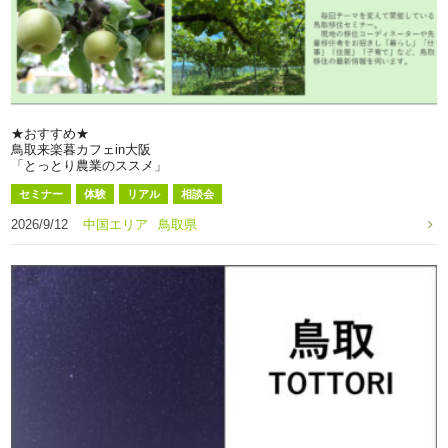
★おすすめ★
鳥取来楽暮カフェin大阪
「とっとり農業のススメ」
セミナー
体験
リアル
相談会
2026/9/12
中国エリア
鳥取県