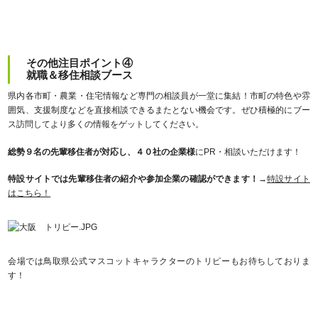
その他注目ポイント④
就職＆移住相談ブース
県内各市町・農業・住宅情報など専門の相談員が一堂に集結！市町の特色や雰
囲気、支援制度などを直接相談できるまたとない機会です。ぜひ積極的にブー
ス訪問してより多くの情報をゲットしてください。
総勢９名の先輩移住者が対応し、４０社の企業様
にPR・相談いただけます！
特設サイトでは先輩移住者の紹介や参加企業の確認ができます！
→
特設サイト
はこちら！
会場では鳥取県公式マスコットキャラクターのトリピーもお待ちしておりま
す！