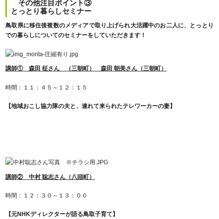
その他注目ポイント③
とっとり暮らしセミナー
鳥取県に移住後複数のメディアで取り上げられ大活躍中のお二人に、とっとり
での暮らしについてのセミナーをしていただきます！
講師① 森田 柾さん （三朝町）
森田 朝美さん（三朝
町）
時間：１１：４５～１２：１５
【地域おこし協力隊の夫と、連れて来られたテレワーカーの妻】
講師② 中村 聡志さん（八頭町）
時間：１２：３０～１３：００
【元NHKディレクターが語る鳥取子育て】