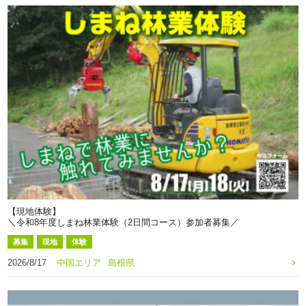
【現地体験】
＼令和8年度しまね林業体験（2日間コース）参加者募集／
募集
現地
体験
2026/8/17
中国エリア
島根県