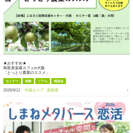
★おすすめ★
鳥取来楽暮カフェin大阪
「とっとり農業のススメ」
セミナー
体験
リアル
相談会
2026/9/12
中国エリア
鳥取県