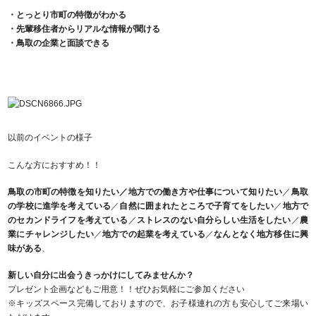
・とっとり市町の特徴がわかる
・先輩移住者からリアルな情報が聞ける
・鳥取の企業と面談できる
以前のイベントの様子
こんな方におすすめ！！
鳥取の市町の特徴を知りたい／地方での働き方や仕事について知りたい
／
鳥取
の学校に進学を考えている
／
自然に囲まれたところで子育てをしたい
／
地方で
のセカンドライフを考えている
／
ストレスのない自分らしい生活をしたい
／
農
業にチャレンジしたい
／
地方での起業を考えている
／
なんとなく地方移住に興
味がある
、
新しい自分に出会うきっかけにしてみませんか？
プレゼント企画などもご用意！！ぜひお気軽にご参加ください
※キッズスペース完備しておりますので、お子様連れの方も安心してご来場い