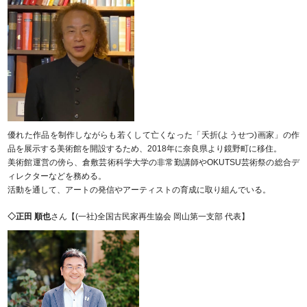
優れた作品を制作しながらも若くして亡くなった「夭折(ようせつ)画家」の作
品を展示する美術館を開設するため、2018年に奈良県より鏡野町に移住。
美術館運営の傍ら、倉敷芸術科学大学の非常勤講師やOKUTSU芸術祭の総合デ
ィレクターなどを務める。
活動を通して、アートの発信やアーティストの育成に取り組んでいる。
◇正田 順也
さん【(一社)全国古民家再生協会 岡山第一支部 代表】