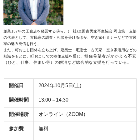
創業137年の工務店を経営する傍ら、(一社)全国古民家再生協会 岡山第一支部
の代表として、古民家の調査・相談を受けるほか、空き家セミナーなどで古民
家の魅力発信を行う。
また、町おこし団体を立ち上げ、建築士・宅建士・古民家・空き家活用などの
移住希望者がかかえる不安
知識をもとに、町おこしでの移住支援を通じ、
（ひと、仕事、住まい等）の解消など総合的な支援を行っている。
開催日
2024年10月5日(土)
開催時間
13:00～14:30
開催場所
オンライン（ZOOM）
参加費
無料