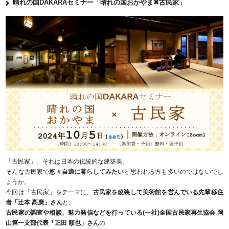
晴れの国DAKARAセミナー「晴れの国おかやま✖古民家」
「古民家」。それは日本の伝統的な建築美。
そんな古民家で
悠々自適に暮らしてみたい
と思われる方も多いのではないでし
ょうか。
今回は「古民家」をテーマに、
古民家を改装して美術館を営んでいる先輩移住
者「辻本 髙廣」さん
と、
古民家の調査や相談、魅力発信などを行っている(一社)全国古民家再生協会 岡
山第一支部代表「正田 順也」さん
の