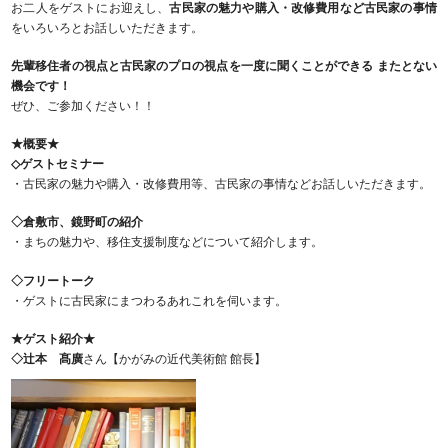
お二人をゲストにお迎えし、
古民家の魅力や購入・改修費用など古民家の事情
をいろいろとお話しいただきます。
先輩移住者の視点と古民家のプロの視点を一度に聞くことができる またとない
機会です！
ぜひ、ご参加ください！！
★概要★
◇ゲストセミナー
・古民家の魅力や購入・改修費用等、古民家の事情などお話しいただきます。
◇倉敷市、鏡野町の紹介
・まちの魅力や、移住支援制度などについて紹介します。
◇フリートーク
・ゲストに古民家にまつわるあれこれを伺います。
★ゲスト紹介★
◇
辻本 髙廣
さん【かがみの近代美術館 館長】