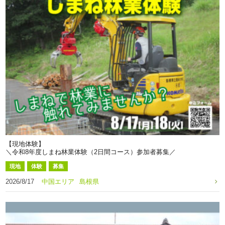
【現地体験】
＼令和8年度しまね林業体験（2日間コース）参加者募集／
現地
体験
募集
2026/8/17
中国エリア
島根県