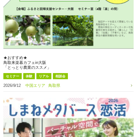
★おすすめ★
鳥取来楽暮カフェin大阪
「とっとり農業のススメ」
セミナー
体験
リアル
相談会
2026/9/12
中国エリア
鳥取県