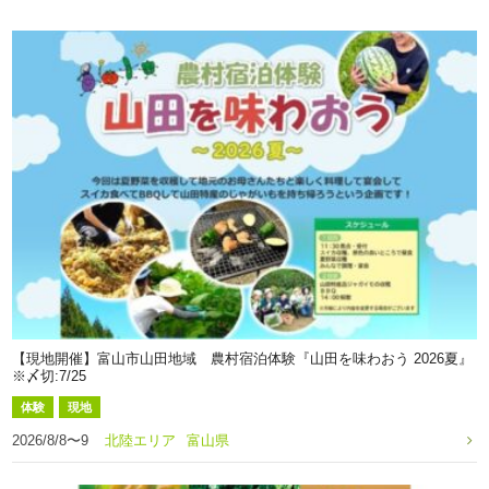
【現地開催】富山市山田地域 農村宿泊体験『山田を味わおう 2026夏』
※〆切:7/25
体験
現地
2026/8/8〜9
北陸エリア
富山県