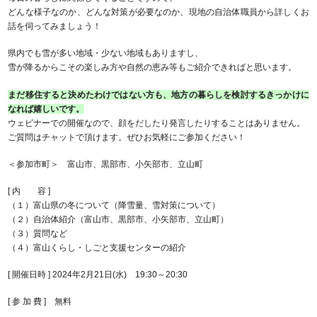
どんな様子なのか、どんな対策が必要なのか、現地の自治体職員から詳しくお
話を伺ってみましょう！
県内でも雪が多い地域・少ない地域もありますし、
雪が降るからこその楽しみ方や自然の恵み等もご紹介できればと思います。
まだ移住すると決めたわけではない方も、地方の暮らしを検討するきっかけに
なれば嬉しいです。
ウェビナーでの開催なので、顔をだしたり発言したりすることはありません。
ご質問はチャットで頂けます。ぜひお気軽にご参加ください！
＜参加市町＞ 富山市、黒部市、小矢部市、立山町
[ 内 容 ]
（１）富山県の冬について（降雪量、雪対策について）
（２）自治体紹介（富山市、黒部市、小矢部市、立山町）
（３）質問など
（４）富山くらし・しごと支援センターの紹介
[ 開催日時 ] 2024年2月21日(水) 19:30～20:30
[ 参 加 費 ] 無料