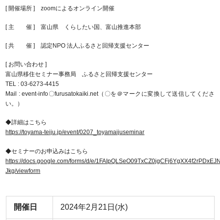
[ 開催場所 ] zoomによるオンライン開催
[ 主 催 ] 富山県 くらしたい国、富山推進本部
[ 共 催 ] 認定NPO 法人ふるさと回帰支援センター
[ お問い合わせ ]
富山県移住セミナー事務局 ふるさと回帰支援センター
TEL : 03-6273-4415
Mail : event-info〇furusatokaiki.net（〇を＠マークに変換して送信してくださ
い。）
◆詳細はこちら
https://toyama-teiju.jp/event/0207_toyamaijuseminar
◆セミナーのお申込みはこちら
https://docs.google.com/forms/d/e/1FAIpQLSeO09TxCZ0jgCFj6YgXX4f2rPDxE
Jkg/viewform
開催日
2024年2月21日(水)