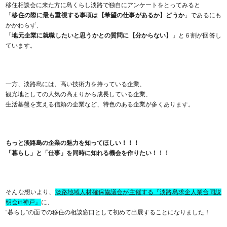
移住相談会に来た方に島くらし淡路で独自にアンケートをとってみると
「
移住の際に最も重視する事項は【希望の仕事があるか】どうか
​」であるにも
かかわらず、
「
地元企業に就職したいと思うかとの質問に【分からない】
」と６割が回答し
ています。
一方、淡路島には、高い技術力を持っている企業、
観光地としての人気の高まりから成長している企業、
生活基盤を支える信頼の企業など、特色のある企業が多くあります。
もっと淡路島の企業の魅力を知ってほしい！！！
「暮らし」と「仕事」を同時に知れる機会を作りたい！！！
そんな想いより、
淡路地域人材確保協議会が主催する『淡路島求企人業合同説
明会in神戸』
に、
“暮らし”の面での移住の相談窓口として初めて出展することになりました！