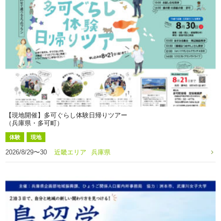
【現地開催】多可ぐらし体験日帰りツアー
（兵庫県・多可町）
体験
現地
2026/8/29〜30
近畿エリア
兵庫県