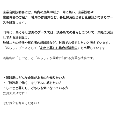
企業合同説明会には、島内の企業30社が⼀同に集い、企業説明や
業務内容のご紹介、社内の雰囲気など、各社採用担当者と直接話ができるブー
スを設置
します。
同時に、
島くらし淡路のブースでは、淡路島での暮らしについて、気軽にお話
しできる場を設け、
地域ごとの特徴や移住者の経験談など、対⾯でお伝えしたいと考えています。
「暮らし」ブースとして
「
あわじ暮らし総合相談窓口
」も出展
しています。
淡路島の「しごと」と「暮らし」が同時に知れる貴重な機会です。
・淡路島にどんな企業があるのか知りたい方
・「淡路島で働く」をリアルに感じたい方
・しごとと暮らし、どちらも気になっている方
におススメです！
ぜひお立ち寄りください！