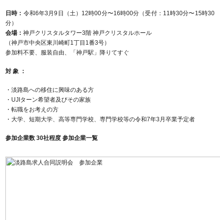
日時：
令和6年3月9日（土）12時00分〜16時00分（受付：11時30分〜15時30
分）
会場：
神戸クリスタルタワー3階 神戸クリスタルホール
（神戸市中央区東川崎町1丁目1番3号）
参加料不要、服装自由、「神戸駅」降りてすぐ
対 象 ：
・淡路島への移住に興味のある方
・UJIターン希望者及びその家族
・転職をお考えの方
・⼤学、短期大学、高等専門学校、専門学校等の令和7年3月卒業予定者
参加企業数 30社程度 参加企業⼀覧