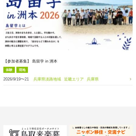
【参加者募集】 島留学 in 洲本
体験
現地
2026/9/19〜21
兵庫県淡路地域
近畿エリア
兵庫県