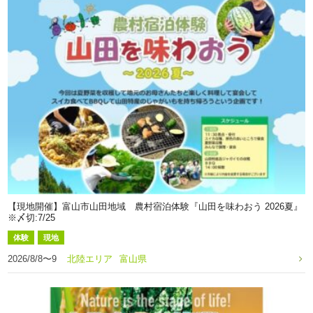
【現地開催】富山市山田地域 農村宿泊体験『山田を味わおう 2026夏』
※〆切:7/25
体験
現地
2026/8/8〜9
北陸エリア
富山県