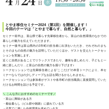
とやま移住セミナー2024（第1回）を開催します！
今回のテーマは「とやまで暮らす、自然と暮らす。」
セミナー前半は、富山県で暮らす先輩移住者から、富山の自然環境のなかでの
暮らしの魅力を伝えていただきます。
セミナー後半は富山県内の3市町の担当者に出演をいただき、それぞれのまち
とそのまちの自然の魅力を説明していただくほか、ゲストを交えたトークセッ
ションを実施します。
近くに自然があることでリラックスできたり、趣味を楽しめたり、子どもと一
緒に楽しんだり…と富山の自然の魅力を掘り下げます♪
トークセッションでは先輩移住者による“ここだけ”の本音トークにより、本セ
ミナーならではの少しディープなお話を聞けるかもしれません。
トークセッションでは参加者がゲストや各市町の担当職員に直接質問していた
だけるお時間を設ける予定です。
＼ こんな方におすすめのセミナーです／
・富山に興味がある方
・都会暮らし（ビル群や雑踏）に疲れている方
・子育てに適した自然環境を求めている方