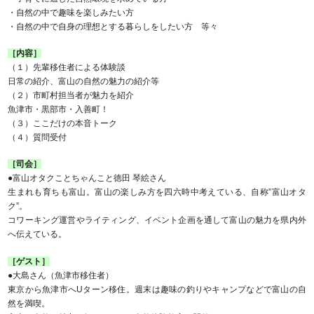
・自然の中で趣味を楽しみたい方
・自然の中で自身の理想とする暮らしをしたい方 等々
［内容］
（１）先輩移住者による体験談
日常の紹介、富山の自然の魅力の紹介等
（２）市町村担当者が魅力を紹介
魚津市・黒部市・入善町！
（３）ここだけの本音トーク
（４）質問受付
［司会］
●富山オタクことちゃんこと徳田 琴絵さん
生まれも育ちも富山。富山の楽しみ方を四六時中考えている、自称”富山オタ
ク”。
コワーキング運営やライティング、イベント企画を通して富山の魅力を県内外
へ伝えている。
［ゲスト］
●大島さん（魚津市移住者）
東京から魚津市へUターン移住。週末は趣味の釣りやキャンプなどで富山の自
然を満喫。