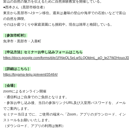
富山の自然の魅力を伝えるために自然体験教室を開催している。
●西本さん（黒部市移住者）
東京から黒部市へIターン移住。週末は趣味の登山や海岸での石拾いなどで富山
の自然を満喫。
そのほか庭づくりや家庭菜園にも挑戦中。現在は雑草と格闘している。
［参加市町村］
魚津市・黒部市・入善町
［申込方法］セミナーお申し込みフォームはこちら
https://docs.google.com/forms/d/e/1FAIpQLSeLw5LQOIdmL_aQ_Ie27W2Hou
［詳細はこちら］
https://toyama-teiju.jp/event/35464/
［会場］
zoomによるオンライン開催
・通信料はご自身でのご負担となります。
・参加お申し込み後、当日の参加リンクURL及び入室用パスワードを、メール
でご案内します。
セミナー当日までに、ご使用の端末へ「Zoom」アプリのダウンロード、イン
ストールをお願いいたします。
（ダウンロード、アプリの利用は無料）