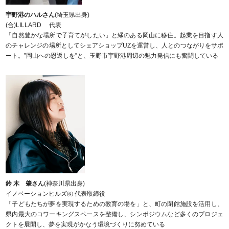
宇野港のハルさん
(埼玉県出身)
(合)LILLARD 代表
「自然豊かな場所で子育てがしたい」と縁のある岡山に移住。起業を目指す人
のチャレンジの場所としてシェアショップUZを運営し、人とのつながりをサポ
ート。”岡山への恩返しを”と、玉野市宇野港周辺の魅力発信にも奮闘している
鈴 木 肇さん
(神奈川県出身)
イノベーションヒルズ㈱ 代表取締役
「子どもたちが夢を実現するための教育の場を」と、町の閉館施設を活用し、
県内最大のコワーキングスペースを整備し、シンポジウムなど多くのプロジェ
クトを展開し、夢を実現がかなう環境づくりに努めている