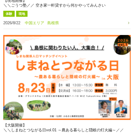
【現地開催】
＼＼ごうつ塾／／ 空き家一軒貸すから何かやってみんさい
体験
現地
2026/8/22
中国エリア
島根県
【大阪開催】
＼＼しまねとつながる日vol.01 ～農ある暮らしと隠岐の灯火編～／／