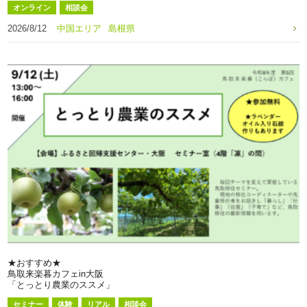
オンライン
相談会
2026/8/12
中国エリア
島根県
★おすすめ★
鳥取来楽暮カフェin大阪
「とっとり農業のススメ」
セミナー
体験
リアル
相談会