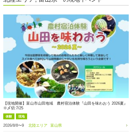
【現地開催】富山市山田地域 農村宿泊体験『山田を味わおう 2026夏』
※〆切:7/25
体験
現地
2026/8/8〜9
北陸エリア
富山県