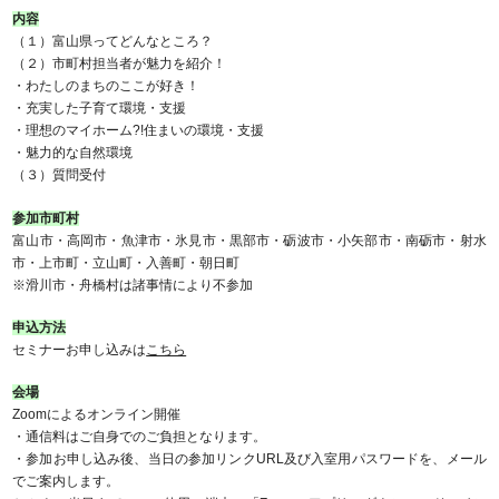
内容
（１）富山県ってどんなところ？
（２）市町村担当者が魅力を紹介！
・わたしのまちのここが好き！
・充実した子育て環境・支援
・理想のマイホーム?!住まいの環境・支援
・魅力的な自然環境
（３）質問受付
参加市町村
富山市・高岡市・魚津市・氷見市・黒部市・砺波市・小矢部市・南砺市・射水
市・上市町・立山町・入善町・朝日町
※滑川市・舟橋村は諸事情により不参加
申込方法
セミナーお申し込みは
こちら
会場
Zoomによるオンライン開催
・通信料はご自身でのご負担となります。
・参加お申し込み後、当日の参加リンクURL及び入室用パスワードを、メール
でご案内します。