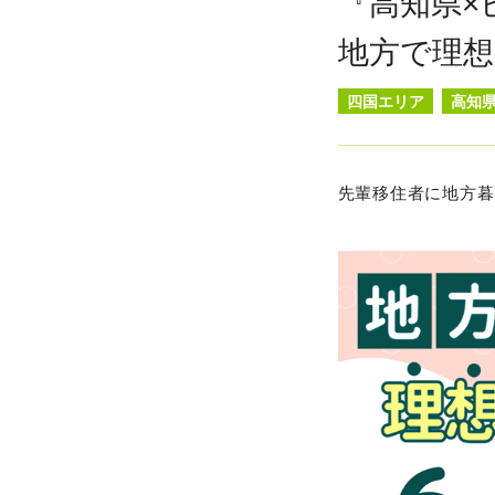
『高知県×
地方で理
四国エリア
高知
先輩移住者に地方暮