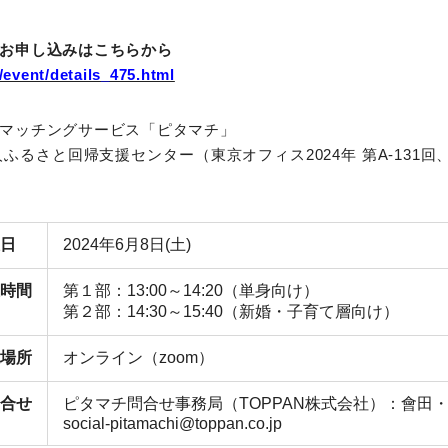
お申し込みはこちらから
p/event/details_475.html
マッチングサービス「ピタマチ」
ふるさと回帰支援センター（東京オフィス2024年 第A-131回、
日
2024年6月8日(土)
時間
第１部：13:00～14:20（単身向け）
第２部：14:30～15:40（新婚・子育て層向け）
場所
オンライン（zoom）
合せ
ピタマチ問合せ事務局（TOPPAN株式会社）：會田
social-pitamachi@toppan.co.jp