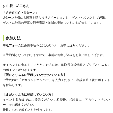
山根 祐二さん
「倉吉市在住・Uターン」
Uターンを機に古民家を購入後リノベーションし、ゲストハウスとして
起業
。
ゲストに地元の豊富な観光資源と地域の美味しいものを紹介しています。
参加方法
申込フォーム
に必要事項をご記入のうえ、お申し込みください。
※予約制となっておりますので、事前のお申し込みをお願い申し上げます。
★イベントに参加していただいた方には、鳥取県公式情報アプリ「とりふる」
のポイントがつきます★
【既にとりふるに登録していただいている方】
ご予約時に「アカウントナンバー」を入力ください。相談会終了後にポイント
を付与します。
【まだとりふるに登録していない方】
イベント参加までにご登録ください。相談後、相談員に「アカウントナンバ
ー」をお伝えください。
後日こちらでポイントを付与します。