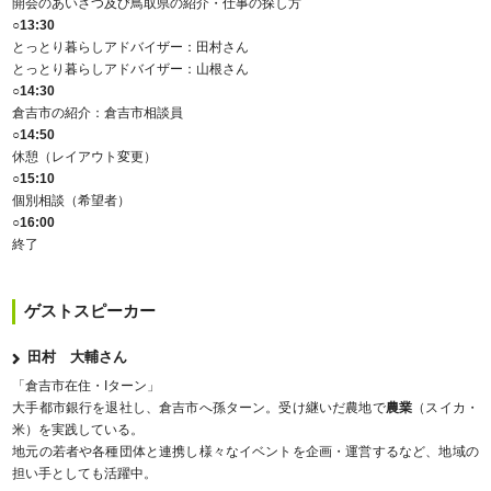
開会のあいさつ及び鳥取県の紹介・仕事の探し方
○13:30
とっとり暮らしアドバイザー：田村さん
とっとり暮らしアドバイザー：山根さん
○14:30
倉吉市の紹介：倉吉市相談員
○14:50
休憩（レイアウト変更）
○15:10
個別相談（希望者）
○16:00
終了
ゲストスピーカー
田村 大輔さん
「倉吉市在住・Iターン」
大手都市銀行を退社し、倉吉市へ孫ターン。受け継いだ農地で
農業
（スイカ・
米）を実践している。
地元の若者や各種団体と連携し様々なイベントを企画・運営するなど、地域の
担い手としても活躍中。