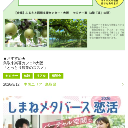
★おすすめ★
鳥取来楽暮カフェin大阪
「とっとり農業のススメ」
セミナー
体験
リアル
相談会
2026/9/12
中国エリア
鳥取県