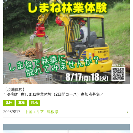
【現地体験】
＼令和8年度しまね林業体験（2日間コース）参加者募集／
体験
募集
現地
2026/8/17
中国エリア
島根県