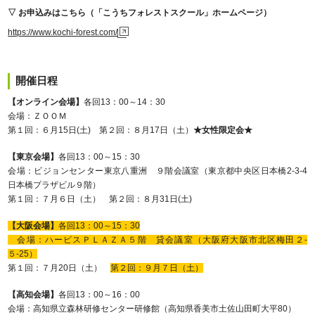
▽ お申込みはこちら（「こうちフォレストスクール」ホームページ）
https://www.kochi-forest.com/
開催日程
【オンライン会場】
各回13：00～14：30
会場：ＺＯＯＭ
第１回：６月15日(土) 第２回：８月17日（土）
★女性限定会★
【東京会場】
各回13：00～15：30
会場：ビジョンセンター東京八重洲 ９階会議室（東京都中央区日本橋2-3-4
日本橋プラザビル９階）
第１回：７月６日（土） 第２回：８月31日(土)
【大阪会場】
各回13：00～15：30
会場：ハービスＰＬＡＺＡ５階 貸会議室（大阪府大阪市北区梅田２-
５-25）
第１回：７月20日（土）
第２回：９月７日（土）
【高知会場】
各回13：00～16：00
会場：高知県立森林研修センター研修館（高知県香美市土佐山田町大平80）