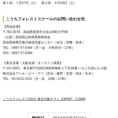
第１回：７月27日（土） 第２回：９月28日（土）
こうちフォレストスクールのお問い合わせ先
【高知会場】
〒782-0078 高知県香美市土佐山田町大平80
（公財）高知県山村林業振興基金
高知県林業労働力確保支援センター（担当：宮﨑・坂本）
TEL：0887-57-0366（月～金 ８時30分～17時）
FAX：0887-57-0396
【東京会場・大阪会場・オンライン講座】
〒101-0051 東京都千代田区神田神保町２丁目38番 いちご九段ビル３階
株式会社アール・ピー・アイ（担当：藤野・笠原・清水・丸木）
TEL：03-5212-3411（月～金 10時～17時）
こうちフォレスト2024_東京大阪チラシ_03[PDF：2.3MB]