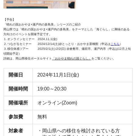
【予告】
「晴れの国おかやま×瀬戸内の多島美」シリーズのご紹介
岡山県では「晴れの国おかやま×瀬戸内の多島美」をテーマとした「海ぐらし」に興味のある
方向けのイベントを開催予定です。
１.オンラインセミナー 2024.11.1(金)
２.つながるセミナー 2024/12/14(土)@とっとり・おかやま新橋館（申込は
こちら
）
３.移住体感ツアー 2025/2/1(土)-2/2(日) @倉敷市、備前市、瀬戸内市（申込は12月上旬
頃開始予定）
詳細は、岡山県移住ポータルサイト
「おかやま晴れの国ぐらし」
をご覧ください。
開催日
2024年11月1日(金)
開催時間
19:00～20:30
開催場所
オンライン(Zoom)
参加費
無料
対象者
・岡山県への移住を検討されている方