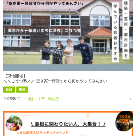
【現地開催】
＼＼ごうつ塾／／ 空き家一軒貸すから何かやってみんさい
体験
現地
2026/8/22
中国エリア
島根県