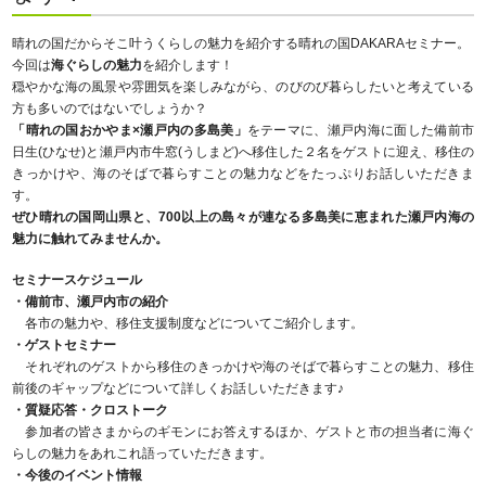
晴れの国だからそこ叶うくらしの魅力を紹介する晴れの国DAKARAセミナー。
今回は
海ぐらしの魅力
を紹介します！
穏やかな海の風景や雰囲気を楽しみながら、のびのび暮らしたいと考えている
方も多いのではないでしょうか？
「晴れの国おかやま×瀬戸内の多島美」
をテーマに、瀬戸内海に面した備前市
日生(ひなせ)と瀬戸内市牛窓(うしまど)へ移住した２名をゲストに迎え、移住の
きっかけや、海のそばで暮らすことの魅力などをたっぷりお話しいただきま
す。
ぜひ晴れの国岡山県と、700以上の島々が連なる多島美に恵まれた瀬戸内海の
魅力に触れてみませんか。
セミナースケジュール
・備前市、瀬戸内市の紹介
各市の魅力や、移住支援制度などについてご紹介します。
・ゲストセミナー
それぞれのゲストから移住のきっかけや海のそばで暮らすことの魅力、移住
前後のギャップなどについて詳しくお話しいただきます♪
・質疑応答・クロストーク
参加者の皆さまからのギモンにお答えするほか、ゲストと市の担当者に海ぐ
らしの魅力をあれこれ語っていただきます。
・今後のイベント情報