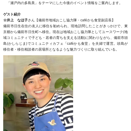
「瀬戸内の多島美」をテーマにした今後のイベント情報をご案内します。
ゲスト紹介
☆井上 なほ子
さん【備前市地域おこし協力隊・caféかも食堂副店長】
備前市日生在住の友人に移住を勧められ、現地訪問したことがきっかけで、東
京都から備前市日生町へ移住。現在は地域おこし協力隊としてユースワーク(地
域コミュニティで子ども・若者の育ちを支える活動)に関わりながら、備前市頭
島(かしらじま)でコミュニティカフェ「caféかも食堂」を夫婦で運営。頭島が
移住者・移住相談者の居場所となるような魅力づくりに取り組んでいる。