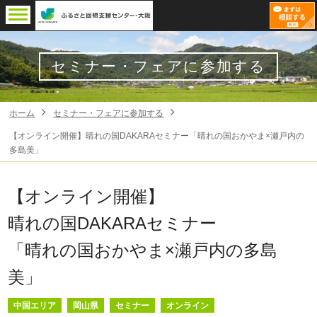
セミナー・フェアに参加する
ホーム
セミナー・フェアに参加する
【オンライン開催】晴れの国DAKARAセミナー「晴れの国おかやま×瀬戸内の
多島美」
【オンライン開催】
晴れの国DAKARAセミナー
「晴れの国おかやま×瀬戸内の多島
美」
中国エリア
岡山県
セミナー
オンライン