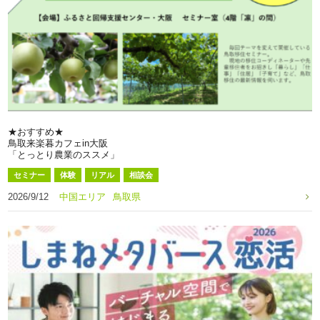
★おすすめ★
鳥取来楽暮カフェin大阪
「とっとり農業のススメ」
セミナー
体験
リアル
相談会
2026/9/12
中国エリア
鳥取県