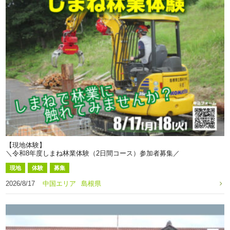
【現地体験】
＼令和8年度しまね林業体験（2日間コース）参加者募集／
現地
体験
募集
2026/8/17
中国エリア
島根県