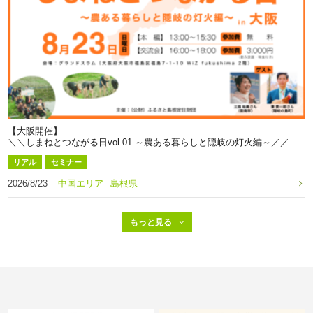
【大阪開催】
＼＼しまねとつながる日vol.01 ～農ある暮らしと隠岐の灯火編～／／
リアル
セミナー
2026/8/23
中国エリア
島根県