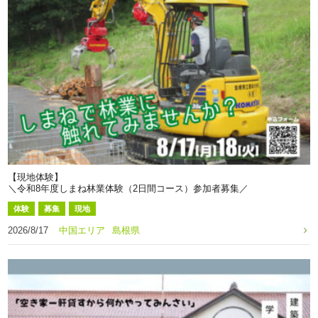
【現地体験】
＼令和8年度しまね林業体験（2日間コース）参加者募集／
体験
募集
現地
2026/8/17
中国エリア
島根県