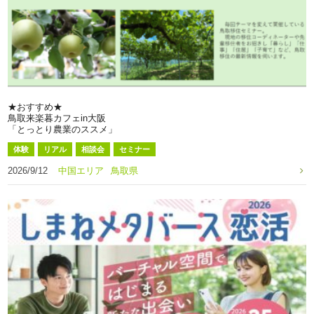
★おすすめ★
鳥取来楽暮カフェin大阪
「とっとり農業のススメ」
体験
リアル
相談会
セミナー
2026/9/12
中国エリア
鳥取県