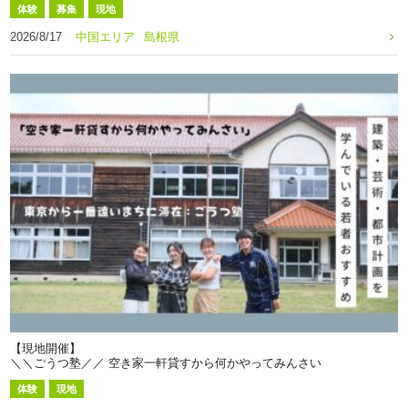
体験
募集
現地
2026/8/17
中国エリア
島根県
【現地開催】
＼＼ごうつ塾／／ 空き家一軒貸すから何かやってみんさい
体験
現地