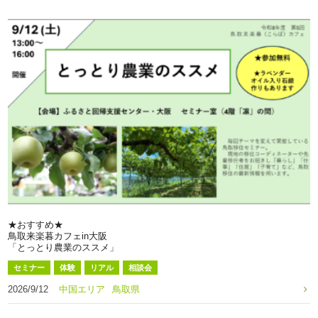
★おすすめ★
鳥取来楽暮カフェin大阪
「とっとり農業のススメ」
セミナー
体験
リアル
相談会
2026/9/12
中国エリア
鳥取県