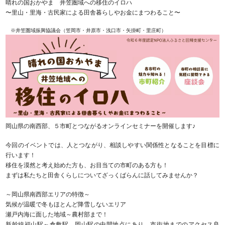
晴れの国おかやま 井笠圏域への移住のイロハ
〜里山・里海・古民家による田舎暮らしやお金にまつわること〜
※井笠圏域振興協議会（笠岡市・井原市・浅口市・矢掛町・里庄町）
岡山県の南西部、５市町とつながるオンラインセミナーを開催します♪
今回のイベントでは、人とつながり、相談しやすい関係性となることを目標に
行います！
移住を漠然と考え始めた方も、お目当ての市町のある方も！
まずは私たちと田舎くらしについてざっくばらんに話してみませんか？
～岡山県南西部エリアの特徴～
気候が温暖で冬もほとんど降雪しないエリア
瀬戸内海に面した地域～農村部まで！
新幹線福山駅～倉敷駅、岡山駅の中間地点にあり、市街地までのアクセス良