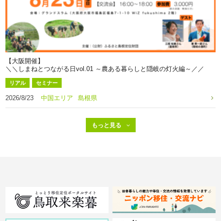
【大阪開催】
＼＼しまねとつながる日vol.01 ～農ある暮らしと隠岐の灯火編～／／
リアル
セミナー
2026/8/23
中国エリア
島根県