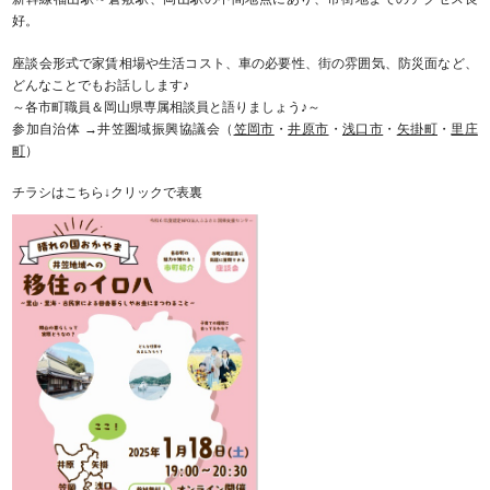
好。
座談会形式で家賃相場や生活コスト、車の必要性、街の雰囲気、防災面など、
どんなことでもお話しします♪
～各市町職員＆岡山県専属相談員と語りましょう♪～
参加自治体 →井笠圏域振興協議会（
笠岡市
・
井原市
・
浅口市
・
矢掛町
・
里庄
町
）
チラシはこちら↓クリックで表裏