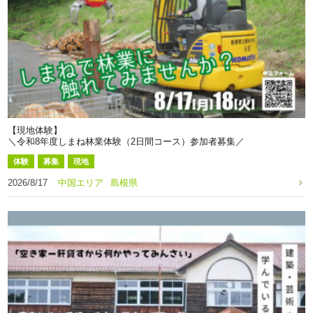
【現地体験】
＼令和8年度しまね林業体験（2日間コース）参加者募集／
体験
募集
現地
2026/8/17
中国エリア
島根県