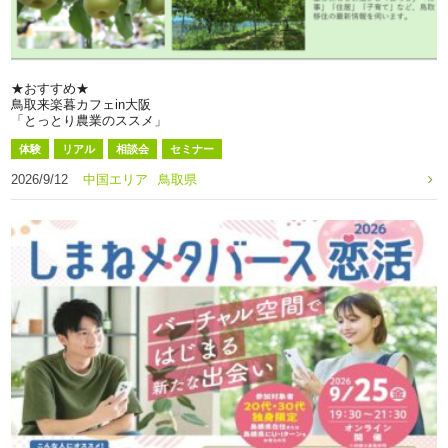
★おすすめ★
鳥取来楽暮カフェin大阪
「とっとり農業のススメ」
体験
リアル
相談会
セミナー
2026/9/12
中国エリア
鳥取県