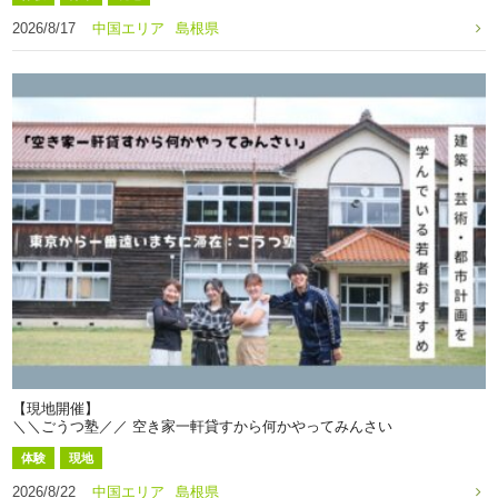
2026/8/17
中国エリア
島根県
【現地開催】
＼＼ごうつ塾／／ 空き家一軒貸すから何かやってみんさい
体験
現地
2026/8/22
中国エリア
島根県