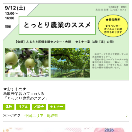
★おすすめ★
鳥取来楽暮カフェin大阪
「とっとり農業のススメ」
体験
リアル
相談会
セミナー
2026/9/12
中国エリア
鳥取県