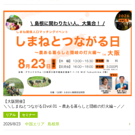
【大阪開催】
＼＼しまねとつながる日vol.01 ～農ある暮らしと隠岐の灯火編～／／
リアル
セミナー
2026/8/23
中国エリア
島根県