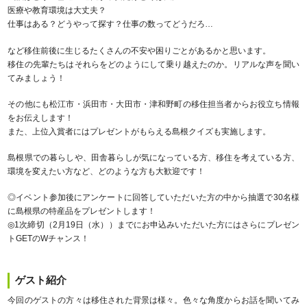
医療や教育環境は大丈夫？
仕事はある？どうやって探す？仕事の数ってどうだろ…
など移住前後に生じるたくさんの不安や困りごとがあるかと思います。
移住の先輩たちはそれらをどのようにして乗り越えたのか。リアルな声を聞い
てみましょう！
その他にも松江市・浜田市・大田市・津和野町の移住担当者からお役立ち情報
をお伝えします！
また、上位入賞者にはプレゼントがもらえる島根クイズも実施します。
島根県での暮らしや、田舎暮らしが気になっている方、移住を考えている方、
環境を変えたい方など、どのような方も大歓迎です！
◎イベント参加後にアンケートに回答していただいた方の中から抽選で30名様
に島根県の特産品をプレゼントします！
◎1次締切（2月19日（水））までにお申込みいただいた方にはさらにプレゼン
トGETのWチャンス！
ゲスト紹介
今回のゲストの方々は移住された背景は様々。色々な角度からお話を聞いてみ