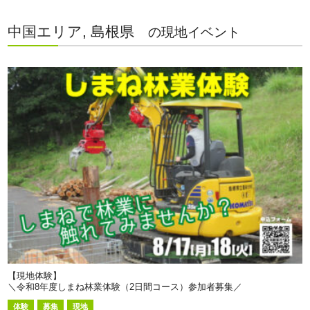
中国エリア, 島根県
の現地イベント
【現地体験】
＼令和8年度しまね林業体験（2日間コース）参加者募集／
体験
募集
現地