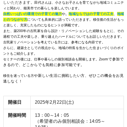
しいただきます。
田代さんは、小さなお子さんを育てながら地域コミュニテ
ィと関わり、能美市での暮らしを楽しんでいます。
自然いっぱいの環境での子育ての魅力
や
、
地域ならではの子育ての工夫
、
地域
とのつながり方
についても具体的に語っていただきます。移住後の生活がもっ
と楽しく、充実したものになるヒントが満載です。
また、築200年の古民家を自ら設計・リノベーションした経験をもとに、その
過程での工夫や楽しさ、乗り越えたハードルについてもお話しいただきます。
古民家リノベーションを考えている方には、参考になる内容です。
さらに、建築士としての視点から、地域の特長を生かした住まいづくりのポイ
ントもご紹介します。
mで参加で
セミナーの後には、仕事や暮らしの個別相談会も開催します。Zoo
きるので、どこからでも気軽に参加可能です。
や新しい生活に挑戦したい方、ぜひこの機会をお見
移住を迷っている方
逃しなく！
開催日
2025年2月22日(土)
開催時間
13：00～14：05
（希望者のみ個別相談会：14:05～