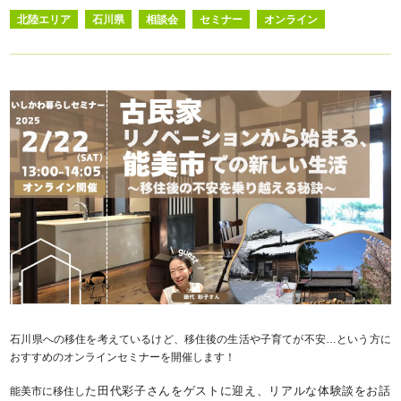
北陸エリア
石川県
相談会
セミナー
オンライン
石川県への移住を考えているけど、移住後の生活や子育てが不安…という方に
おすすめのオンラインセミナーを開催します！
た田
代彩子さんをゲストに迎
え、リアルな体験談をお話
能美市に移住し