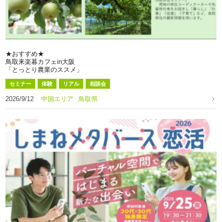
★おすすめ★
鳥取来楽暮カフェin大阪
「とっとり農業のススメ」
セミナー
体験
リアル
相談会
2026/9/12
中国エリア
鳥取県