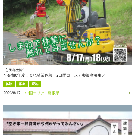
【現地体験】
＼令和8年度しまね林業体験（2日間コース）参加者募集／
体験
募集
現地
2026/8/17
中国エリア
島根県