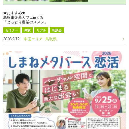
★おすすめ★
鳥取来楽暮カフェin大阪
「とっとり農業のススメ」
セミナー
体験
リアル
相談会
2026/9/12
中国エリア
鳥取県