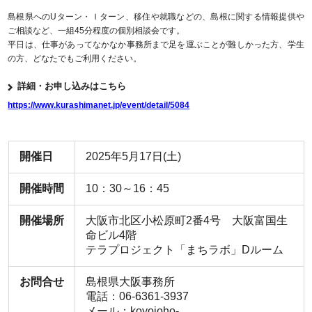
島根県へのUターン・Ｉターン、移住や就職などの、島根に関する情報提供や
ご相談など、一組45分程度の個別相談会です。
平日は、仕事があってなかなか事務所まで足を運ぶことが難しかった方、学生
の方、どなたでもご利用ください。
詳細・お申し込みはこちら
https://www.kurashimanet.jp/event/detail/5084
開催日
2025年5月17日(土)
開催時間
10：30～16：45
開催場所
大阪市北区小松原町2番4号 大阪富国生
命ビル4階
テラプロジェクト「まちラボ」Dルーム
お問合せ
島根県大阪事務所
電話：06-6361-3937
メール：koyojoho-