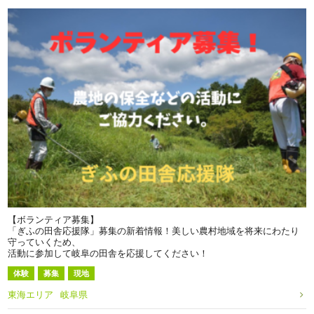
【ボランティア募集】
「ぎふの田舎応援隊」募集の新着情報！美しい農村地域を将来にわたり
守っていくため、
活動に参加して岐阜の田舎を応援してください！
体験
募集
現地
東海エリア
岐阜県