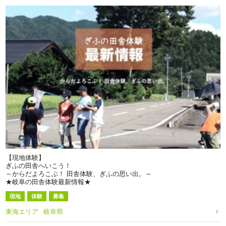
【現地体験】
ぎふの田舎へいこう！
～からだよろこぶ！ 田舎体験、ぎふの思い出。～
★岐阜の田舎体験最新情報★
現地
体験
募集
東海エリア
岐阜県