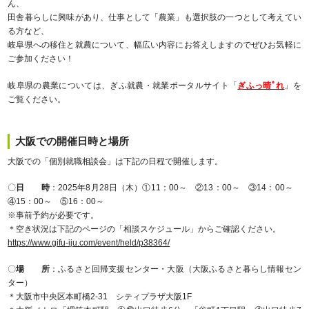
ん、
田舎暮らしに興味があり、仕事として「農業」も選択肢の一つとして考えてい
る方など、
岐阜県への移住と就農について、幅広い内容にお答えしますのでぜひお気軽に
ご参加ください！
岐阜県の農業については、ぎふ就農・就業ポータルサイト「
ぎふっ晴ﾟれ
」を
ご覧ください。
大阪での開催日時と場所
大阪での「個別就職相談会」は下記の日程で開催します。
〇
日 時
：2025年8月28日（木）①11：00～ ②13：00～ ③14：00～
④15：00～ ⑤16：00～
※事前予約が必要です。
＊空き状況は下記のページの「相談スケジュール」からご確認ください。
https://www.gifu-iju.com/event/held/p38364/
〇
場 所
：ふるさと回帰支援センター・大阪（大阪ふるさと暮らし情報セン
ター）
＊大阪市中央区本町橋2-31 シティプラザ大阪1F