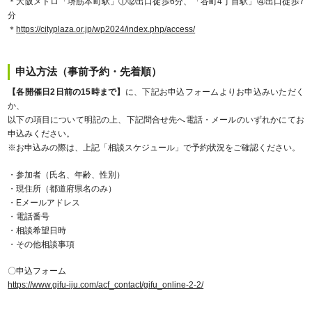
＊大阪メトロ「堺筋本町駅」①⑫出口徒歩6分、「谷町4丁目駅」④出口徒歩7
分
＊
https://cityplaza.or.jp/wp2024/index.php/access/
申込方法（事前予約・先着順）
【各開催日2日前の15時まで】
に、下記お申込フォームよりお申込みいただく
か、
以下の項目について明記の上、下記問合せ先へ電話・メールのいずれかにてお
申込みください。
※お申込みの際は、上記「相談スケジュール」で予約状況をご確認ください。
・参加者（氏名、年齢、性別）
・現住所（都道府県名のみ）
・Eメールアドレス
・電話番号
・相談希望日時
・その他相談事項
〇申込フォーム
https://www.gifu-iju.com/acf_contact/gifu_online-2-2/