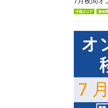
7月夜間オ
中国エリア
島根