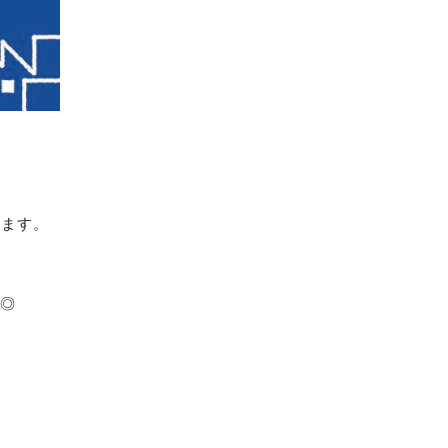
います。
す◎