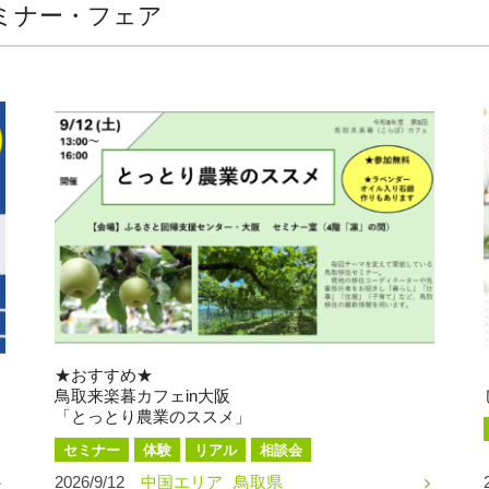
ミナー・フェア
★おすすめ★
鳥取来楽暮カフェin大阪
「とっとり農業のススメ」
セミナー
体験
リアル
相談会
2026/9/12
中国エリア
鳥取県