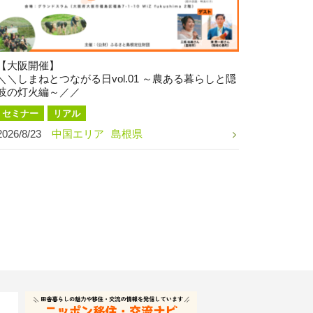
【大阪開催】
＼＼しまねとつながる日vol.01 ～農ある暮らしと隠
岐の灯火編～／／
セミナー
リアル
2026/8/23
中国エリア
島根県