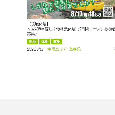
【現地体験】
＼令和8年度しまね林業体験（2日間コース）参加
募集／
現地
体験
募集
2026/8/17
中国エリア
島根県