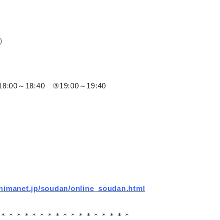
水）
8:00～18:40 ③19:00～19:40
）
himanet.jp/soudan/online_soudan.html
＊＊＊＊＊＊＊＊＊＊＊＊＊＊＊＊＊