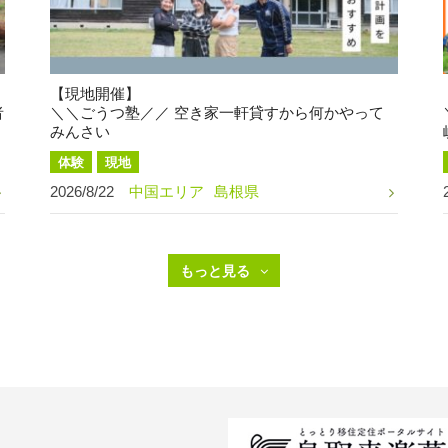
【現地開催】
者
＼＼ごうつ塾／／ 空き家一軒貸すから何かやって
みんさい
体験
現地
2026/8/22
中国エリア
島根県