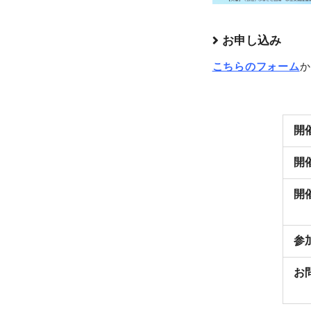
お申し込み
こちらのフォーム
か
開
開
開
参
お