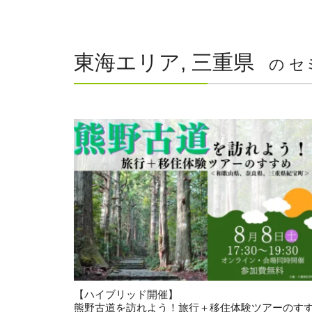
東海エリア, 三重県
の セ
【ハイブリッド開催】
熊野古道を訪れよう！旅行＋移住体験ツアーのす