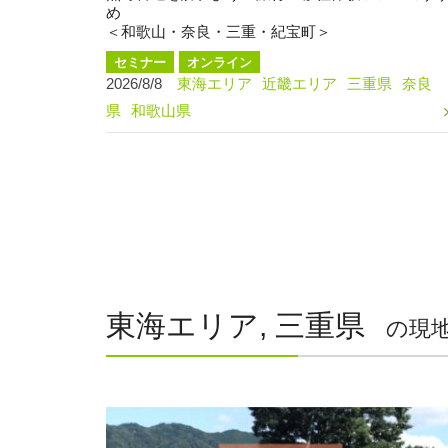
め
＜和歌山・奈良・三重・紀宝町＞
セミナー
オンライン
2026/8/8
東海エリア
近畿エリア
三重県
奈良
県
和歌山県
東海エリア, 三重県
の現