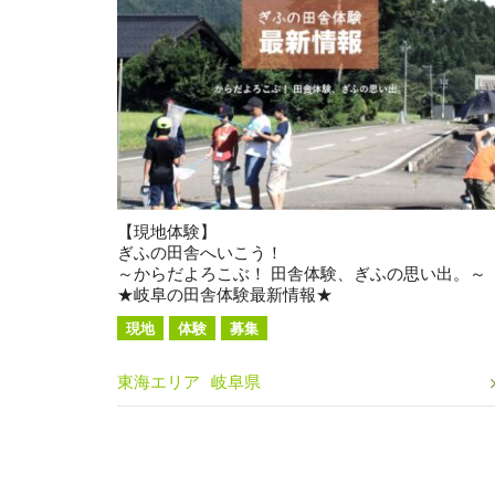
【現地体験】
ぎふの田舎へいこう！
～からだよろこぶ！ 田舎体験、ぎふの思い出。～
★岐阜の田舎体験最新情報★
現地
体験
募集
東海エリア
岐阜県