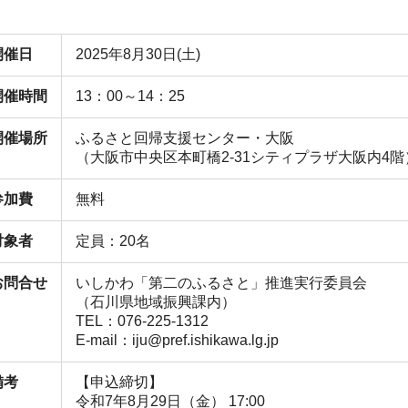
開催日
2025年8月30日(土)
開催時間
13：00～14：25
開催場所
ふるさと回帰支援センター・大阪
（大阪市中央区本町橋2-31シティプラザ大阪内4階
参加費
無料
対象者
定員：20名
お問合せ
いしかわ「第二のふるさと」推進実行委員会
（石川県地域振興課内）
TEL：076-225-1312
E-mail：iju@pref.ishikawa.lg.jp
備考
【申込締切】
令和7年8月29日（金） 17:00