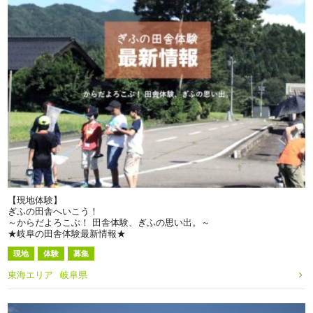
【現地体験】
ぎふの田舎へいこう！
～からだよろこぶ！ 田舎体験、ぎふの思い出。～
★岐阜の田舎体験最新情報★
現地
体験
募集
東海エリア
岐阜県