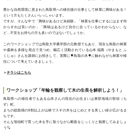
豊かな自然環境に恵まれた鳥取県への移住後の仕事として林業に興味がある！
という方もたくさんいらっしゃいます。
ですが、そんな中で「興味があるけど未経験」「林業を仕事にするにはまず何
からすれば良いのか」「興味はあるけど自分に合っているかわからない」な
ど…不安をお持ちの方も多いのではないでしょうか。
このワークショップでは鳥取大学農学部の元教授でもあり、現在も鳥取の林業
や森林を多様な視点で見つめ、幅広く活動されている山本 福壽（やまもと ふ
くじゅ）さんを講師にお招きして、実際に🌳鳥取の木🌳に触れながら林業や移
住について考えていきましょう。
＞
チラシはこちら
ワークショップ「年輪を観察して木の生長を解析しよう！」
鳥取県への移住者でもある山本さんの現在のお住まいは東部地域の智頭（ち
ず）町。
まちの総面積の9割以上が山林でスギの木をはじめとする美しい緑が広がるま
ちです。
そんな智頭町で育った木を手に取りながら断面をじっくりと観察してみましょ
う🔍