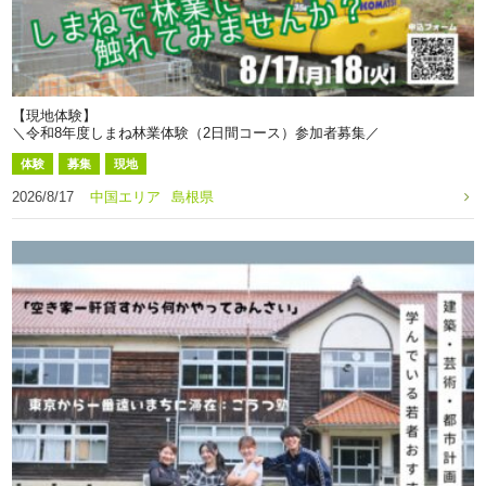
【現地体験】
＼令和8年度しまね林業体験（2日間コース）参加者募集／
体験
募集
現地
2026/8/17
中国エリア
島根県