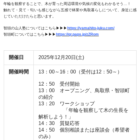
年輪を観察することで、木が育った周辺環境や気候の変化もわかるそう…！
触れて・見て・匂いも感じながら五感で林業や鳥取暮らしについて、身近に感
じていただけたらと思います。
智頭の山人塾についてはこちら▶▶▶
https://yamahito-juku.com/
智頭町についてはこちら▶▶▶
https://qr.paps.jp/zZRom
開催日
2025年12月20日(土)
開催時間
13：00～16：00（受付は12：50～）
12：50 受付開始
13：00 オープニング、鳥取県・智頭町
の紹介
13：20 ワークショップ
「年輪を観察して木の生長を
解析しよう！」
14：30 質疑応答
14：50 個別相談または座談会（希望者
のみ）