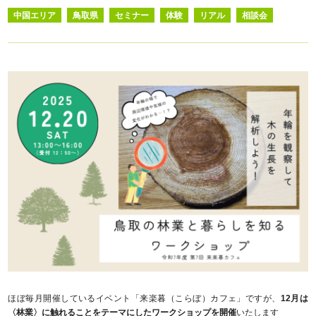
中国エリア
鳥取県
セミナー
体験
リアル
相談会
ほぼ毎月開催しているイベント「来楽暮（こらぼ）カフェ」ですが、
12月は
〈林業〉に触れることをテーマにしたワークショップを開催
いたします