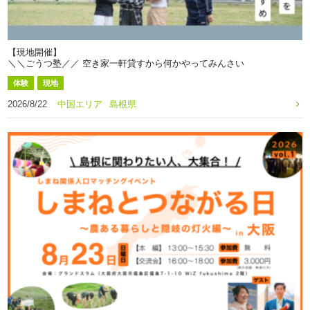
【現地開催】
＼＼ごうつ塾／／ 空き家一軒貸すから何かやってみんさい
体験
現地
2026/8/22
中国エリア
島根県