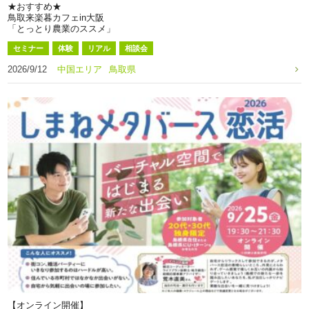
★おすすめ★
鳥取来楽暮カフェin大阪
「とっとり農業のススメ」
セミナー
体験
リアル
相談会
2026/9/12
中国エリア
鳥取県
【オンライン開催】