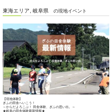
東海エリア, 岐阜県
の現地イベント
【現地体験】
ぎふの田舎へいこう！
～からだよろこぶ！ 田舎体験、ぎふの思い出。～
★岐阜の田舎体験最新情報★