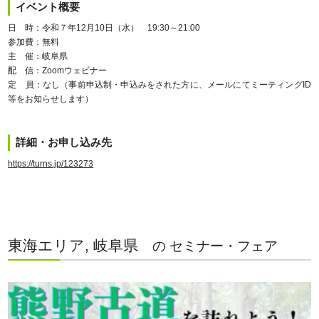
イベント概要
日 時：令和７年12月10日（水） 19:30～21:00
参加費：無料
主 催：岐阜県
配 信：Zoomウェビナー
定 員：なし（事前申込制・申込みをされた方に、メールにてミーティングID
等をお知らせします）
詳細・お申し込み先
https://turns.jp/123273
東海エリア, 岐阜県
の セミナー・フェア