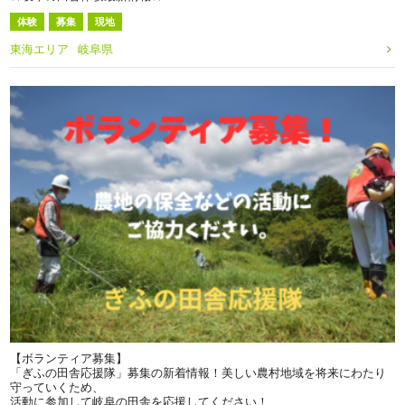
体験
募集
現地
東海エリア
岐阜県
【ボランティア募集】
「ぎふの田舎応援隊」募集の新着情報！美しい農村地域を将来にわたり
守っていくため、
活動に参加して岐阜の田舎を応援してください！