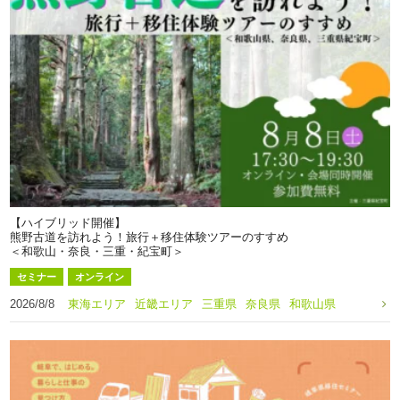
【ハイブリッド開催】
熊野古道を訪れよう！旅行＋移住体験ツアーのすすめ
＜和歌山・奈良・三重・紀宝町＞
セミナー
オンライン
2026/8/8
東海エリア
近畿エリア
三重県
奈良県
和歌山県