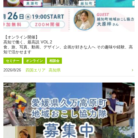
【オンライン開催】
高知で働く、最高説 VOL.2
食、旅、写真、動画、デザイン、企画が好きな人へ その趣味や経験、高
知で活かせます
セミナー
オンライン
相談会
2026/8/26
四国エリア
高知県