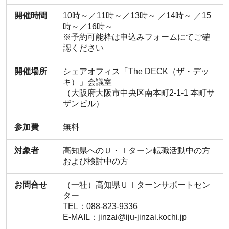
開催時間
10時～／11時～／13時～ ／14時～ ／15
時～／16時～
※予約可能枠は申込みフォームにてご確
認ください
開催場所
シェアオフィス「The DECK（ザ・デッ
キ）」会議室
（大阪府大阪市中央区南本町2-1-1 本町サ
ザンビル）
参加費
無料
対象者
高知県へのＵ・Ｉターン転職活動中の方
および検討中の方
お問合せ
（一社）高知県ＵＩターンサポートセン
ター
TEL：088-823-9336
E-MAIL：jinzai@iju-jinzai.kochi.jp