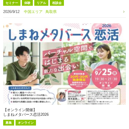
セミナー
体験
リアル
相談会
2026/9/12
中国エリア
鳥取県
【オンライン開催】
しまねメタバース恋活2026
募集
オンライン