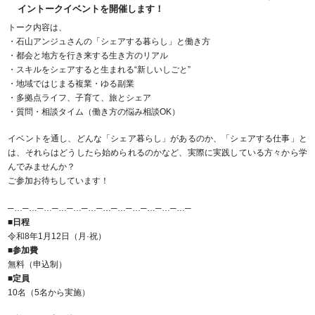
イントークイベントを開催します！
トーク内容は、
・石山アンジュさんの「シェアする暮らし」と働き方
・都会と地方を行き来する生き方のリアル
・スキルをシェアすると生まれる“新しいしごと”
・地域ではじまる複業・ゆる副業
・多拠点ライフ、子育て、旅とシェア
・質問・相談タイム（働き方の悩み相談OK）
イベントを通し、どんな「シェア暮らし」があるのか、「シェアする仕事」と
は、それらはどうしたら始められるのかなど、実際に実践している方々から学
んでみませんか？
ご参加お待ちしています！
─…─…─…─…─…─…─…─…─…─…─…─…─
■日程
令和8年1月12日（月·祝）
■参加費
無料（申込制）
■定員
10名（5名から実施）