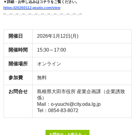
▼詳細・お申し込みはコチラをご覧ください。
https://20260112.peatix.com/view
─…─…─…─…─…─…─…─…─…─…─…─…─
開催日
2026年1月12日(月)
開催時間
15:30～17:00
開催場所
オンライン
参加費
無料
お問合せ
島根県大田市役所 産業企画課（企業誘致
係）
Mail：o-yuuchi@city.oda.lg.jp
Tel：0854-83-8072
お問合せ・お申込み