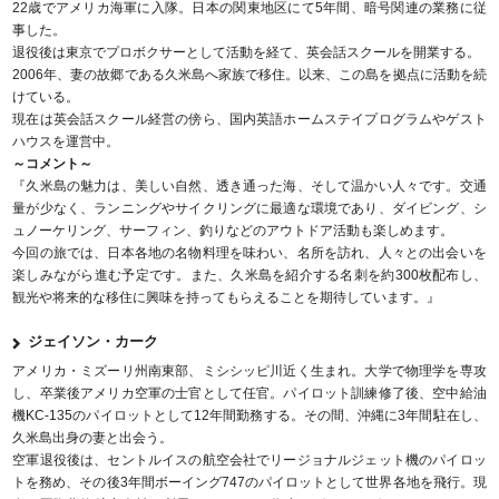
22歳でアメリカ海軍に入隊。日本の関東地区にて5年間、暗号関連の業務に従
事した。
退役後は東京でプロボクサーとして活動を経て、英会話スクールを開業する。
2006年、妻の故郷である久米島へ家族で移住。以来、この島を拠点に活動を続
けている。
現在は英会話スクール経営の傍ら、国内英語ホームステイプログラムやゲスト
ハウスを運営中。
～コメント～
『久米島の魅力は、美しい自然、透き通った海、そして温かい人々です。交通
量が少なく、ランニングやサイクリングに最適な環境であり、ダイビング、シ
ュノーケリング、サーフィン、釣りなどのアウトドア活動も楽しめます。
今回の旅では、日本各地の名物料理を味わい、名所を訪れ、人々との出会いを
楽しみながら進む予定です。また、久米島を紹介する名刺を約300枚配布し、
観光や将来的な移住に興味を持ってもらえることを期待しています。』
ジェイソン・カーク
アメリカ・ミズーリ州南東部、ミシシッピ川近く生まれ。大学で物理学を専攻
し、卒業後アメリカ空軍の士官として任官。パイロット訓練修了後、空中給油
機KC-135のパイロットとして12年間勤務する。その間、沖縄に3年間駐在し、
久米島出身の妻と出会う。
空軍退役後は、セントルイスの航空会社でリージョナルジェット機のパイロッ
トを務め、その後3年間ボーイング747のパイロットとして世界各地を飛行。現