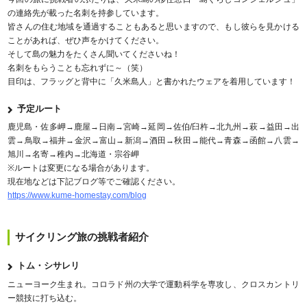
の連絡先が載った名刺を持参しています。
皆さんの住む地域を通過することもあると思いますので、もし彼らを見かける
ことがあれば、ぜひ声をかけてください。
そして島の魅力をたくさん聞いてくださいね！
名刺をもらうことも忘れずに～（笑）
目印は、フラッグと背中に「久米島人」と書かれたウェアを着用しています！
予定ルート
鹿児島・佐多岬→鹿屋→日南→宮崎→延岡→佐伯/臼杵→北九州→萩→益田→出
雲→鳥取→福井→金沢→富山→新潟→酒田→秋田→能代→青森→函館→八雲→
旭川→名寄→稚内→北海道・宗谷岬
※ルートは変更になる場合があります。
現在地などは下記ブログ等でご確認ください。
https://www.kume-homestay.com/blog
サイクリング旅の挑戦者紹介
トム・シサレリ
ニューヨーク生まれ。コロラド州の大学で運動科学を専攻し、クロスカントリ
ー競技に打ち込む。