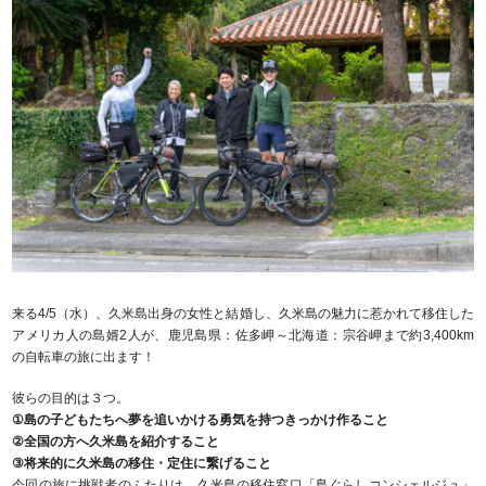
来る4/5（水）、久米島出身の女性と結婚し、久米島の魅力に惹かれて移住した
アメリカ人の島婿2人が、鹿児島県：佐多岬～北海道：宗谷岬まで約3,400km
の自転車の旅に出ます！
彼らの目的は３つ。
①島の子どもたちへ夢を追いかける勇気を持つきっかけ作ること
②全国の方へ久米島を紹介すること
③将来的に久米島の移住・定住に繋げること
今回の旅に挑戦者のふたりは、久米島の移住窓口「島ぐらしコンシェルジュ」