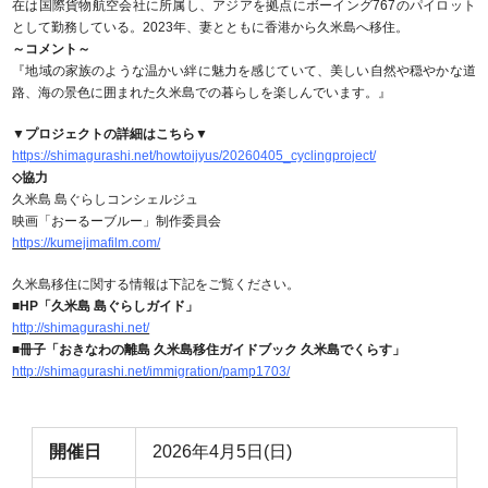
在は国際貨物航空会社に所属し、アジアを拠点にボーイング767のパイロット
として勤務している。2023年、妻とともに香港から久米島へ移住。
～コメント～
『地域の家族のような温かい絆に魅力を感じていて、美しい自然や穏やかな道
路、海の景色に囲まれた久米島での暮らしを楽しんでいます。』
▼プロジェクトの詳細はこちら▼
https://shimagurashi.net/howtoijyus/20260405_cyclingproject/
◇協力
久米島 島ぐらしコンシェルジュ
映画「おーるーブルー」制作委員会
https://kumejimafilm.com/
久米島移住に関する情報は下記をご覧ください。
■HP「久米島 島ぐらしガイド」
http://shimagurashi.net/
■冊子「おきなわの離島 久米島移住ガイドブック 久米島でくらす」
http://shimagurashi.net/immigration/pamp1703/
開催日
2026年4月5日(日)