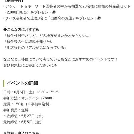
【参加特典】
○アンケート＆キーワード回答者の中から抽選で20名様に島根の特産品セット
（2,000円相当）をプレゼント🎁
○クイズ参加者で上位3名に「出西窯のお皿」をプレゼント🎁
◆こんな方におすすめ
「移住検討中だけど、どの地方が良いかわからない…」
「移住後の生活環境を知りたい」
「地方移住のリアルが気になっている」
などなど…移住について考えているあなたにおすすめのイベントです！
ぜひお気軽にご参加くださいね☺
イベントの詳細
日時：6月6日（土）13:30～15:15
参加方法：オンライン（Zoom）
定員：150名（※事前申込制）
参加費用：無料
１次締切：5月27日（水）
最終締切：6月5日（金）
▼詳細・申込はこちら