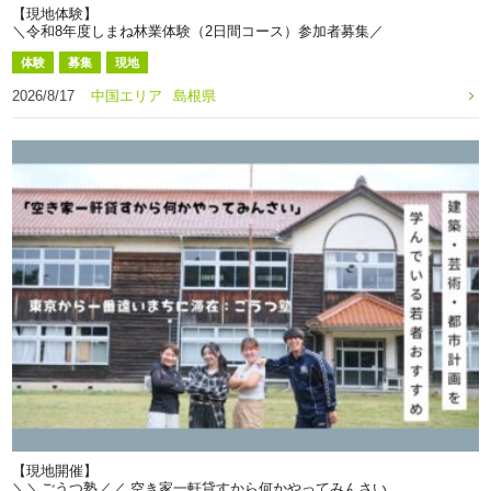
【現地体験】
＼令和8年度しまね林業体験（2日間コース）参加者募集／
体験
募集
現地
2026/8/17
中国エリア
島根県
【現地開催】
＼＼ごうつ塾／／ 空き家一軒貸すから何かやってみんさい