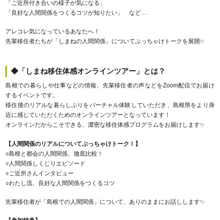
「ご近所付き合いの様子が気になる」
「良好な人間関係をつくるコツが知りたい」 など…
アレコレ気になっているあなたへ！
先輩移住者たちが「しまねの人間関係」についてぶっちゃけトークを展開✨
◆「しまね移住体感オンラインツアー」とは？
島根での暮らしや仕事などの情報、先輩移住者の声などをZoom配信でお届け
するイベントです。
移住後のリアルな暮らしぶりをバーチャル体験していただき、島根県をより身
近に感じていただくためのオンラインツアーとなっています！
オンラインだからこそできる、濃密な移住体感プログラムをお届けします✨
【人間関係のリアルについてぶっちゃけトーク！】
○島根と都会の人間関係、徹底比較！
○人間関係しくじりエピソード
○ご近所さんインタビュー
○わたし流、良好な人間関係をつくるコツ
先輩移住者が「島根での人間関係」について、ありのままにお話しします✨