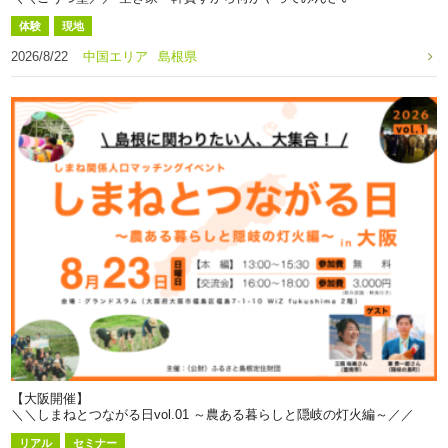
体験
現地
2026/8/22
中国エリア
島根県
【大阪開催】
＼＼しまねとつながる日vol.01 ～農ある暮らしと隠岐の灯火編～／／
リアル
セミナー