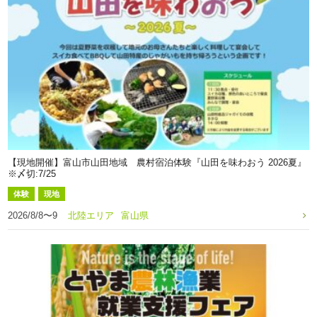
【現地開催】富山市山田地域 農村宿泊体験『山田を味わおう 2026夏』
※〆切:7/25
体験
現地
2026/8/8〜9
北陸エリア
富山県