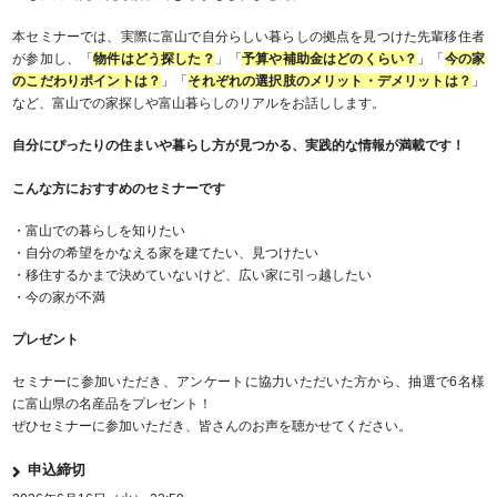
本セミナーでは、実際に富山で自分らしい暮らしの拠点を見つけた先輩移住者
が参加し、「
物件はどう探した？
」「
予算や補助金はどのくらい？
」「
今の家
のこだわりポイントは？
」「
それぞれの選択肢のメリット・デメリットは？
」
など、富山での家探しや富山暮らしのリアルをお話しします。
自分にぴったりの住まいや暮らし方が見つかる、実践的な情報が満載です！
こんな方におすすめのセミナーです
・富山での暮らしを知りたい
・自分の希望をかなえる家を建てたい、見つけたい
・移住するかまで決めていないけど、広い家に引っ越したい
・今の家が不満
プレゼント
セミナーに参加いただき、アンケートに協力いただいた方から、抽選で6名様
に富山県の名産品をプレゼント！
ぜひセミナーに参加いただき、皆さんのお声を聴かせてください。
申込締切